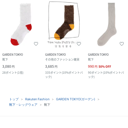
GARDEN TOKYO
GARDEN TOKYO
GARDEN TOKYO
靴下
その他のファッション雑貨
靴下
3,080
3,685
990
円
円
円
50
%
OFF
28
ポイント
(
1倍
)
335
ポイント
(
10%ポイントバ
90
ポイント
(
10%ポイントバ
ック
)
ック
)
トップ
Rakuten Fashion
GARDEN TOKYO(ガーデン)
靴下・レッグウェア
靴下