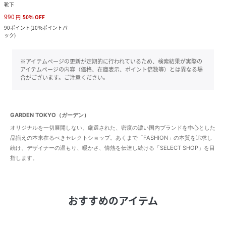
靴下
990
円
50
%
OFF
90
ポイント
(
10%ポイントバ
ック
)
※アイテムページの更新が定期的に行われているため、検索結果が実際の
アイテムページの内容（価格、在庫表示、ポイント倍数等）とは異なる場
合がございます。ご注意ください。
GARDEN TOKYO（ガーデン）
オリジナルを一切展開しない、厳選された、密度の濃い国内ブランドを中心とした
品揃えの本来在るべきセレクトショップ。あくまで「FASHION」の本質を追求し
続け、デザイナーの温もり、暖かさ、情熱を伝達し続ける「SELECT SHOP」を目
指します。
おすすめのアイテム