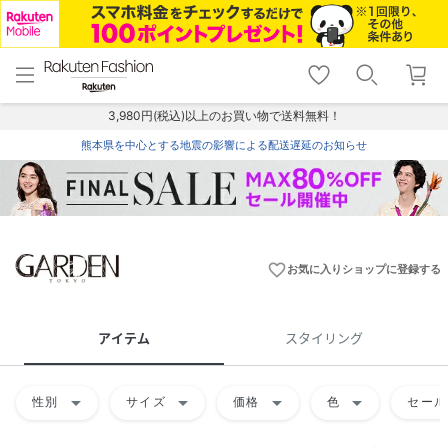
menu
home
search
favorite_border
shopping_cart
lock_outline
メニュー
トップ
検索
お気に入り
カート
ログイン
3,980円(税込)以上のお買い物で送料無料！
熊本県を中心とする地震の影響による配送遅延のお知らせ
favorite_border
お気に入りショップに登録する
アイテム
スタイリング
arrow_drop_down
arrow_drop_down
arrow_drop_down
arrow_drop_down
性別
サイズ
価格
色
セール