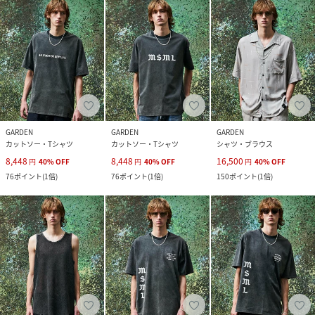
GARDEN
GARDEN
GARDEN
カットソー・Tシャツ
カットソー・Tシャツ
シャツ・ブラウス
8,448
8,448
16,500
円
40
%
OFF
円
40
%
OFF
円
40
%
OFF
76
ポイント
(
1倍
)
76
ポイント
(
1倍
)
150
ポイント
(
1倍
)