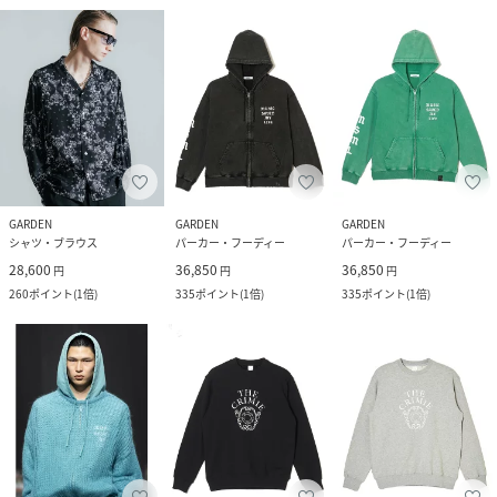
GARDEN
GARDEN
GARDEN
シャツ・ブラウス
パーカー・フーディー
パーカー・フーディー
28,600
36,850
36,850
円
円
円
260
ポイント
(
1倍
)
335
ポイント
(
1倍
)
335
ポイント
(
1倍
)