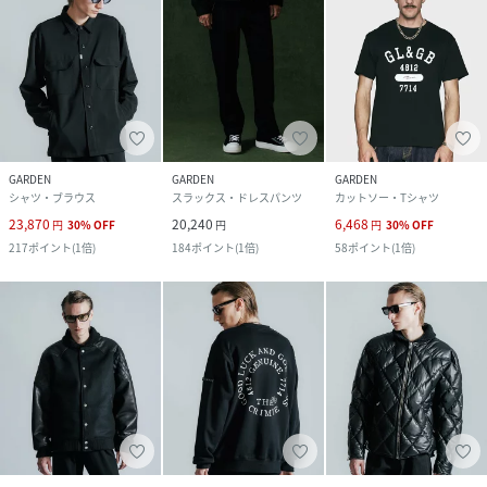
GARDEN
GARDEN
GARDEN
シャツ・ブラウス
スラックス・ドレスパンツ
カットソー・Tシャツ
23,870
20,240
6,468
円
30
%
OFF
円
円
30
%
OFF
217
ポイント
(
1倍
)
184
ポイント
(
1倍
)
58
ポイント
(
1倍
)