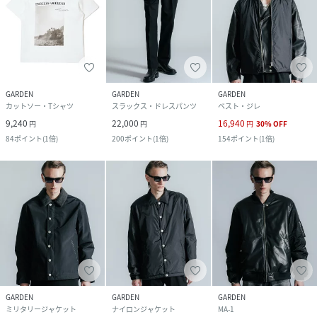
GARDEN
GARDEN
GARDEN
カットソー・Tシャツ
スラックス・ドレスパンツ
ベスト・ジレ
9,240
22,000
16,940
円
円
円
30
%
OFF
84
ポイント
(
1倍
)
200
ポイント
(
1倍
)
154
ポイント
(
1倍
)
GARDEN
GARDEN
GARDEN
ミリタリージャケット
ナイロンジャケット
MA-1