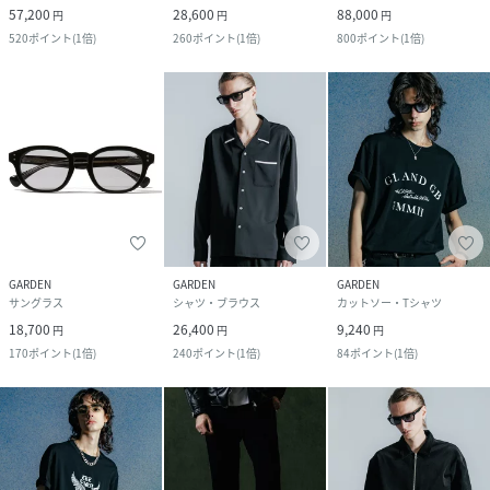
57,200
28,600
88,000
円
円
円
520
ポイント
(
1倍
)
260
ポイント
(
1倍
)
800
ポイント
(
1倍
)
GARDEN
GARDEN
GARDEN
サングラス
シャツ・ブラウス
カットソー・Tシャツ
18,700
26,400
9,240
円
円
円
170
ポイント
(
1倍
)
240
ポイント
(
1倍
)
84
ポイント
(
1倍
)