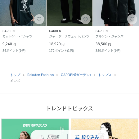
GARDEN
GARDEN
GARDEN
カットソー・Tシャツ
ジャージ・スウェットパンツ
ブルゾン・ジャンパー
9,240
18,920
38,500
円
円
円
84
ポイント
(
1倍
)
172
ポイント
(
1倍
)
350
ポイント
(
1倍
)
トップ
Rakuten Fashion
GARDEN(ガーデン)
トップス
メンズ
トレンドトピックス
人気順
絞り込み
swap_vert