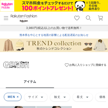
menu
home
search
favorite_border
shopping_cart
lock_outline
メニュー
トップ
検索
お気に入り
カート
ログイン
3,980円(税込)以上のお買い物で送料無料！
熊本県を中心とする地震の影響による配送遅延のお知らせ
favorite_border
お気に入りショップに登録する
アイテム
arrow_drop_down
arrow_drop_down
arrow_drop_down
ar
MEN
サイズ
袖丈
着丈
価格