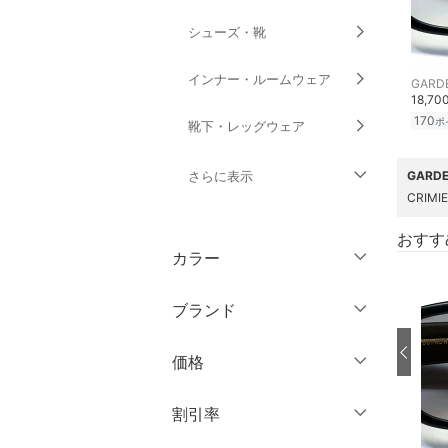
シューズ・靴
インナー・ルームウェア
GARD
18,70
170
ポ
靴下・レッグウェア
さらに表示
GARD
CRIM
ファッション雑貨
おすす
カラー
アクセサリー・腕時計
ブランド
財布・ポーチ・ケース
ブランド一覧からさがす >
価格
帽子
円
～
円
割引率
ヘアアクセサリー