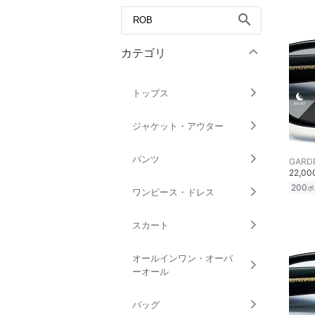
search
カテゴリ
トップス
ジャケット・アウター
パンツ
GARD
22,0
200
ポ
ワンピース・ドレス
スカート
オールインワン・オーバ
ーオール
バッグ