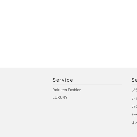
Service
S
Rakuten Fashion
ブ
LUXURY
シ
カ
セ
す