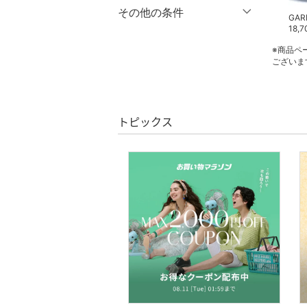
マタニティウェア・ベビ
％OFF
～
％OFF
その他の条件
絞り込み
GARDEN
GARDEN
GAR
クリア
絞り込み
ー用品
9,768
円
40
%OFF
16,940
円
30
%OFF
18,7
クーポン対象のみ表示
※商品ペ
絞り込み
スーツ・フォーマル
ございま
スーパーDEALのみ表示
水着・スイムグッズ
クリア
絞り込み
着物・浴衣・和装小物
トピックス
スキンケア
ベースメイク
メイクアップ
ネイル
ボディケア・オーラルケ
ア