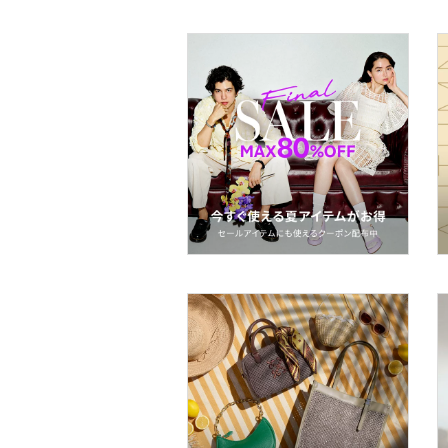
ヘアケア
フレグランス
メイク道具・美容器具
コフレ・キット・セット
食器・調理器具・キッチ
ン用品
インテリア・生活雑貨
スマホグッズ・オーディ
オ機器
スポーツ・アウトドア用
品