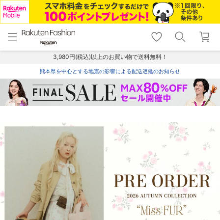
menu
home
search
favorite_border
shopping_cart
lock_outline
メニュー
トップ
検索
お気に入り
カート
ログイン
3,980円(税込)以上のお買い物で送料無料！
熊本県を中心とする地震の影響による配送遅延のお知らせ