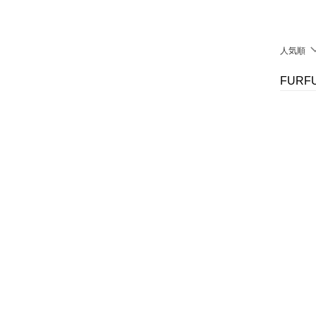
シューズ・靴
クリア
絞り込み
インナー・ルームウェア
人気順
靴下・レッグウェア
FUR
ファッション雑貨
アクセサリー・腕時計
財布・ポーチ・ケース
帽子
ヘアアクセサリー
マタニティウェア・ベビ
ー用品