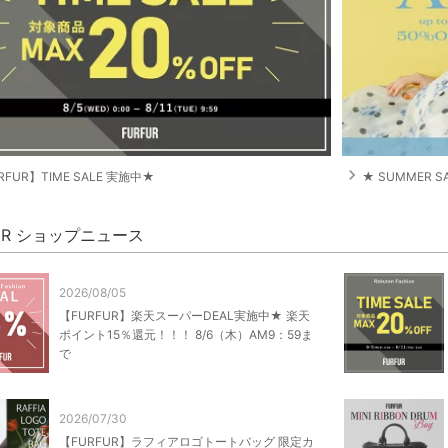
navigate_next
RFUR】TIME SALE 実施中★
★ SUMMER S
FUR ショップニュース
2026/08/05
【FURFUR】楽天スーパーDEAL実施中★ 楽天
ポイント15％還元！！！ 8/6（木）AM9：59ま
で
2026/07/30
【FURFUR】ラフィアロゴトートバッグ 限定カ