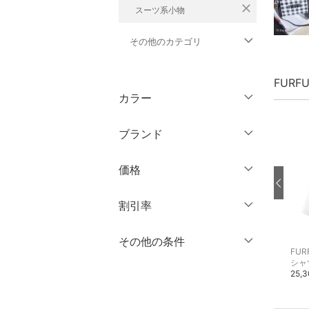
close
スーツ系小物
その他のカテゴリ
トップス
FURF
カラー
ジャケット・アウター
ブランド
パンツ
ブランド一覧からさがす >
価格
ワンピース・ドレス
円
～
円
割引率
スカート
オールインワン・オーバ
％OFF
～
％OFF
その他の条件
絞り込み
クリア
絞り込み
ーオール
FURFUR
FURFUR
FUR
サリー
その他のヘアアクセサリー
その他のヘアアクセサリー
シャ
クーポン対象のみ表示
5,500円
4,400円
25,
絞り込み
バッグ
スーパーDEALのみ表示