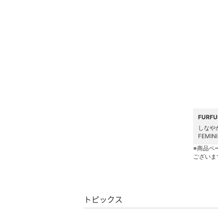
水着・スイムグッズ
着物・浴衣・和装小物
スキンケア
ベースメイク
メイクアップ
ネイル
FUR
しなや
FEMIN
ボディケア・オーラルケ
ア
※商品ペ
ございま
ヘアケア
フレグランス
トピックス
メイク道具・美容器具