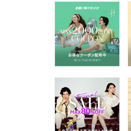
コフレ・キット・セット
食器・調理器具・キッチ
ン用品
インテリア・生活雑貨
スマホグッズ・オーディ
オ機器
スポーツ・アウトドア用
品
文房具
ペット用品
福袋・ギフト・その他