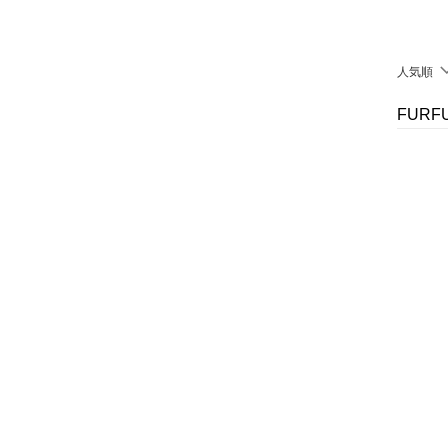
財布・ポーチ・ケース
帽子
人気順
ヘアアクセサリー
FUR
マタニティウェア・ベビ
ー用品
スーツ・フォーマル
水着・スイムグッズ
着物・浴衣・和装小物
スキンケア
ベースメイク