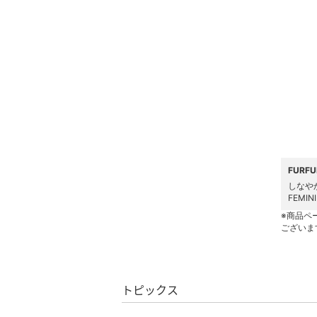
メイクアップ
ネイル
ボディケア・オーラルケ
ア
ヘアケア
フレグランス
FUR
しなや
メイク道具・美容器具
FEMIN
※商品ペ
コフレ・キット・セット
ございま
食器・調理器具・キッチ
ン用品
トピックス
インテリア・生活雑貨