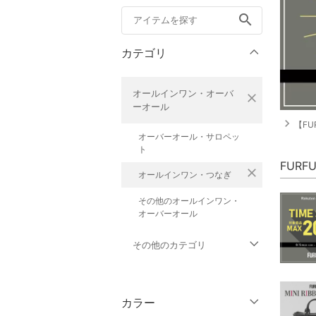
search
カテゴリ
オールインワン・オーバ
close
ーオール
navigate_next
【FU
オーバーオール・サロペッ
ト
FUR
close
オールインワン・つなぎ
その他のオールインワン・
オーバーオール
その他のカテゴリ
トップス
カラー
ジャケット・アウター