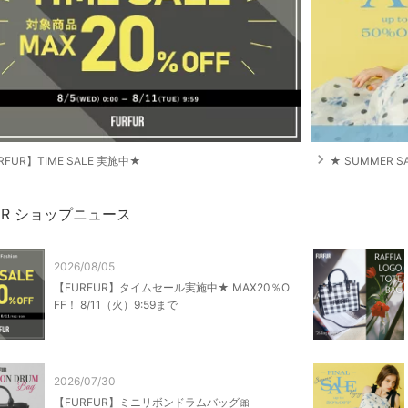
navigate_next
RFUR】TIME SALE 実施中★
★ SUMMER S
FUR ショップニュース
2026/08/05
【FURFUR】タイムセール実施中★ MAX20％O
FF！ 8/11（火）9:59まで
2026/07/30
【FURFUR】ミニリボンドラムバッグ🎀