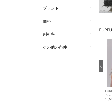
ブランド
パンツ
ブランド一覧からさがす >
価格
ワンピース・ドレス
FURF
円
～
円
割引率
スカート
バッグ
％OFF
～
％OFF
その他の条件
絞り込み
クリア
絞り込み
シューズ・靴
クーポン対象のみ表示
絞り込み
スーパーDEALのみ表示
インナー・ルームウェア
クリア
絞り込み
靴下・レッグウェア
FURFUR
FURFUR
FUR
ファッション雑貨
イヤーマフ
マフラー・ストール・ネックウォーマー
ショ
5,500円
6,600円
16,
アクセサリー・腕時計