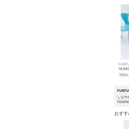
ヘアケア
フレグランス
メイク道具・美容器具
コフレ・キット・セット
食器・調理器具・キッチ
FURF
ン用品
16,94
154
ポ
インテリア・生活雑貨
FUR
スマホグッズ・オーディ
しなや
オ機器
FEMIN
おすす
スポーツ・アウトドア用
品