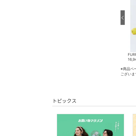
文房具
ペット用品
福袋・ギフト・その他
FURFUR
FURFUR
FUR
16,940
円
5,500
円
16,9
※商品ペ
ございま
トピックス