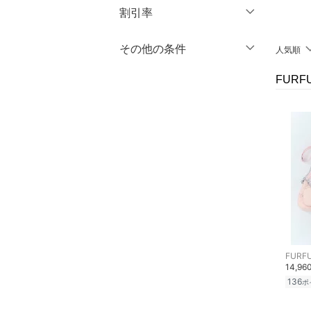
マタニティウェア・ベビ
円
～
円
割引率
ー用品
クリア
絞り込み
％OFF
～
％OFF
その他の条件
人気順
絞り込み
スーツ・フォーマル
クリア
絞り込み
クーポン対象のみ表示
FUR
水着・スイムグッズ
絞り込み
スーパーDEALのみ表示
着物・浴衣・和装小物
クリア
絞り込み
スキンケア
ベースメイク
メイクアップ
ネイル
FURF
14,96
136
ボディケア・オーラルケ
ポ
ア