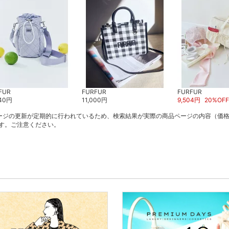
FUR
FURFUR
FURFUR
40
円
11,000
円
9,504
円
20
%OFF
ージの更新が定期的に行われているため、検索結果が実際の商品ページの内容（価
す。ご注意ください。