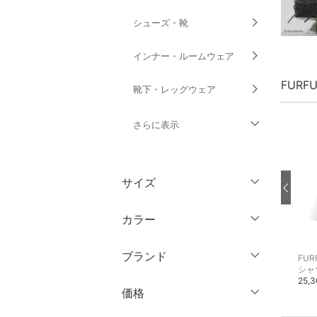
シューズ・靴
インナー・ルームウェア
FURF
靴下・レッグウェア
さらに表示
ファッション雑貨
サイズ
アクセサリー・腕時計
ウェア（S/M/L）
カラー
財布・ポーチ・ケース
～XS
S
ブランド
FURFUR
FURFUR
FUR
帽子
M
L
イヤーマフ
マフラー・ストール・ネックウォーマー
シャ
5,500円
6,600円
25,
ブランド一覧からさがす >
XL
XXL
価格
ヘアアクセサリー
3XL～
フリー