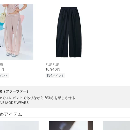
UR
FURFUR
0円
16,940円
154
イント
ポイント
FUR（ファーファー）
かでエレガントでありながら力強さを感じさせる
INE MODE WEARS
めアイテム