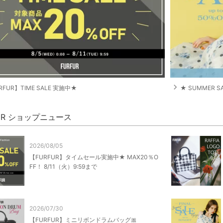
navigate_next
RFUR】TIME SALE 実施中★
★ SUMMER S
FUR ショップニュース
2026/08/05
【FURFUR】タイムセール実施中★ MAX20％O
FF！ 8/11（火）9:59まで
2026/07/30
【FURFUR】ミニリボンドラムバッグ🎀