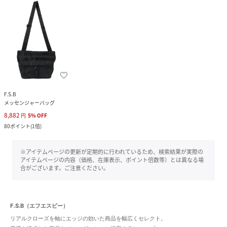
F.S.B
メッセンジャーバッグ
8,882
円
5
%
OFF
80
ポイント
(
1倍
)
※アイテムページの更新が定期的に行われているため、検索結果が実際の
アイテムページの内容（価格、在庫表示、ポイント倍数等）とは異なる場
合がございます。ご注意ください。
F.S.B（エフエスビー）
リアルクローズを軸にエッジの効いた商品を幅広くセレクト。