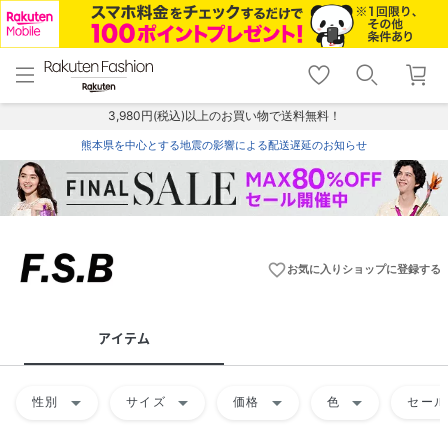
menu
home
search
favorite_border
shopping_cart
lock_outline
メニュー
トップ
検索
お気に入り
カート
ログイン
3,980円(税込)以上のお買い物で送料無料！
熊本県を中心とする地震の影響による配送遅延のお知らせ
favorite_border
お気に入りショップに登録する
アイテム
arrow_drop_down
arrow_drop_down
arrow_drop_down
arrow_drop_down
性別
サイズ
価格
色
セール