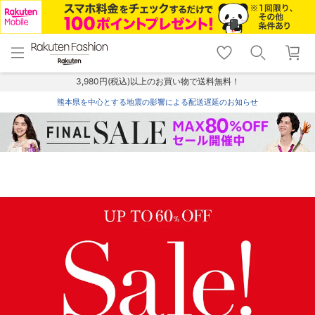
menu
home
search
favorite_border
shopping_cart
lock_outline
メニュー
トップ
検索
お気に入り
カート
ログイン
3,980円(税込)以上のお買い物で送料無料！
熊本県を中心とする地震の影響による配送遅延のお知らせ