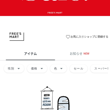
favorite_border
お気に入りショップに登録する
アイテム
お知らせ
NEW
arrow_drop_down
arrow_drop_down
arrow_drop_down
性別
価格
色
セール
スーパーD