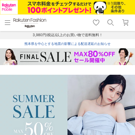
menu
home
search
favorite_border
shopping_cart
lock_outline
メニュー
トップ
検索
お気に入り
カート
ログイン
3,980円(税込)以上のお買い物で送料無料！
熊本県を中心とする地震の影響による配送遅延のお知らせ