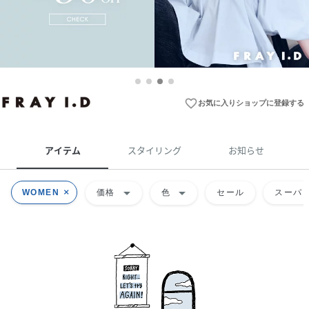
favorite_border
お気に入りショップに登録する
アイテム
スタイリング
お知らせ
arrow_drop_down
arrow_drop_down
WOMEN
価格
色
セール
スーパー