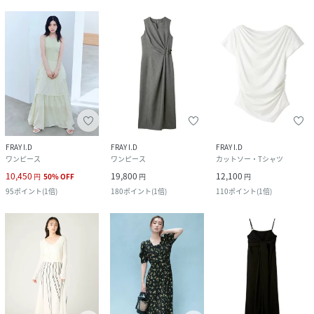
FRAY I.D
FRAY I.D
FRAY I.D
ワンピース
ワンピース
カットソー・Tシャツ
10,450
19,800
12,100
円
50
%
OFF
円
円
95
ポイント
(
1倍
)
180
ポイント
(
1倍
)
110
ポイント
(
1倍
)