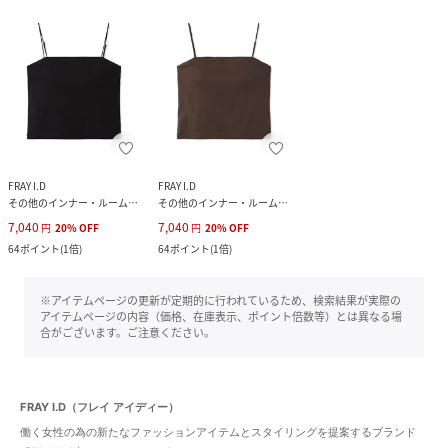
FRAY I.D
FRAY I.D
その他のインナー・ルームウェア
その他のインナー・ルームウェア
7,040
7,040
円
20
%
OFF
円
20
%
OFF
64
ポイント
(
1倍
)
64
ポイント
(
1倍
)
※アイテムページの更新が定期的に行われているため、検索結果が実際の
アイテムページの内容（価格、在庫表示、ポイント倍数等）とは異なる場
合がございます。ご注意ください。
FRAY I.D（フレイ アイディー）
働く女性の為の新たなファッションアイテムとスタイリングを提案するブランド