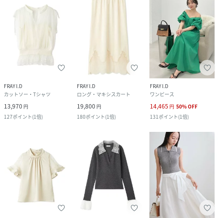
FRAY I.D
FRAY I.D
FRAY I.D
カットソー・Tシャツ
ロング・マキシスカート
ワンピース
13,970
19,800
14,465
円
円
円
50
%
OFF
127
ポイント
(
1倍
)
180
ポイント
(
1倍
)
131
ポイント
(
1倍
)