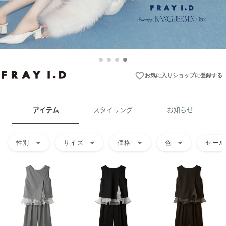
favorite_border
お気に入りショップに登録する
アイテム
スタイリング
お知らせ
arrow_drop_down
arrow_drop_down
arrow_drop_down
arrow_drop_down
性別
サイズ
価格
色
セール