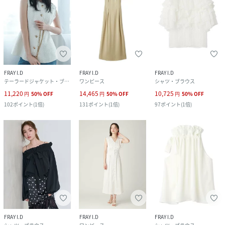
FRAY I.D
FRAY I.D
FRAY I.D
テーラードジャケット・ブレザー
ワンピース
シャツ・ブラウス
11,220
14,465
10,725
円
50
%
OFF
円
50
%
OFF
円
50
%
OFF
102
ポイント
(
1倍
)
131
ポイント
(
1倍
)
97
ポイント
(
1倍
)
FRAY I.D
FRAY I.D
FRAY I.D