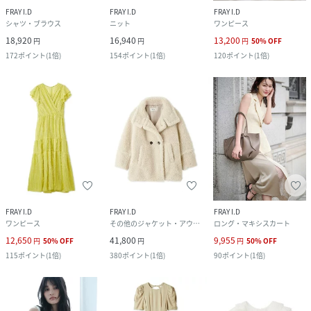
FRAY I.D
FRAY I.D
FRAY I.D
シャツ・ブラウス
ニット
ワンピース
18,920
16,940
13,200
円
円
円
50
%
OFF
172
ポイント
(
1倍
)
154
ポイント
(
1倍
)
120
ポイント
(
1倍
)
FRAY I.D
FRAY I.D
FRAY I.D
ワンピース
その他のジャケット・アウター
ロング・マキシスカート
12,650
41,800
9,955
円
50
%
OFF
円
円
50
%
OFF
115
ポイント
(
1倍
)
380
ポイント
(
1倍
)
90
ポイント
(
1倍
)