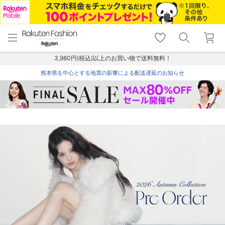
menu
home
search
favorite_border
shopping_cart
lock_outline
メニュー
トップ
検索
お気に入り
カート
ログイン
3,980円(税込)以上のお買い物で送料無料！
熊本県を中心とする地震の影響による配送遅延のお知らせ