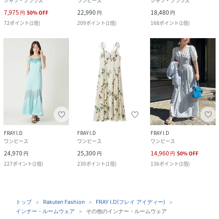
シャツ・ブラウス
ワンピース
シャツ・ブラウス
7,975
22,990
18,480
円
50
%
OFF
円
円
72
ポイント
(
1倍
)
209
ポイント
(
1倍
)
168
ポイント
(
1倍
)
FRAY I.D
FRAY I.D
FRAY I.D
ワンピース
ワンピース
ワンピース
24,970
25,300
14,960
円
円
円
50
%
OFF
227
ポイント
(
1倍
)
230
ポイント
(
1倍
)
136
ポイント
(
1倍
)
トップ
Rakuten Fashion
FRAY I.D(フレイ アイディー)
インナー・ルームウェア
その他のインナー・ルームウェア