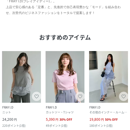
「FRAY I.D(フレイアイディー)」。
上品で安心感のある「定番」と、先進的で自己表現豊かな「モード」を組み合わ
せ、次世代のビジネスファッションをトータルで提案します！
おすすめのアイテム
FRAY I.D
FRAY I.D
FRAY I.D
ニット
カットソー・Tシャツ
その他のインナー・ルームウェア
24,200
5,390
19,800
円
円
30
%
OFF
円
50
%
OFF
220
ポイント
(
1倍
)
49
ポイント
(
1倍
)
180
ポイント
(
1倍
)