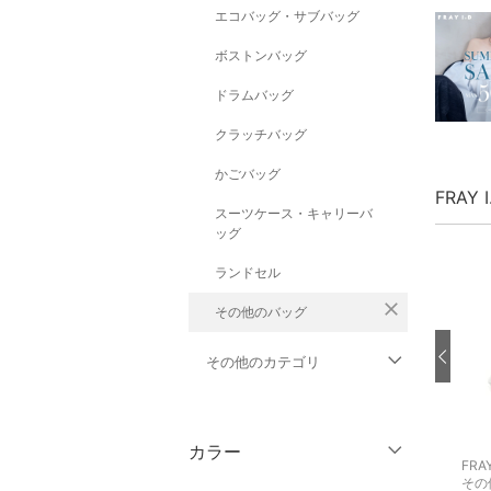
エコバッグ・サブバッグ
ボストンバッグ
ドラムバッグ
クラッチバッグ
かごバッグ
FRAY
スーツケース・キャリーバ
ッグ
ランドセル
close
その他のバッグ
その他のカテゴリ
トップス
カラー
FRAY I.D
FRAY I.D
FRAY
ジャケット・アウター
その他のパンツ
ワンピース
その