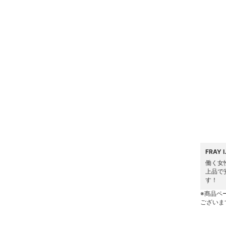
財布・ポーチ・ケース
帽子
ヘアアクセサリー
マタニティウェア・ベビ
ー用品
スーツ・フォーマル
水着・スイムグッズ
FRAY
着物・浴衣・和装小物
働く女
上品で
す！
スキンケア
※商品ペ
ございま
ベースメイク