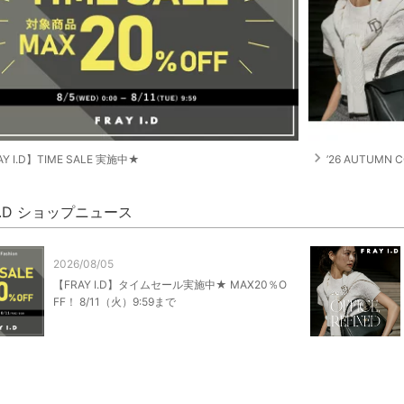
navigate_next
Y I.D】TIME SALE 実施中★
’26 AUTUMN C
 I.D ショップニュース
2026/08/05
【FRAY I.D】タイムセール実施中★ MAX20％O
FF！ 8/11（火）9:59まで