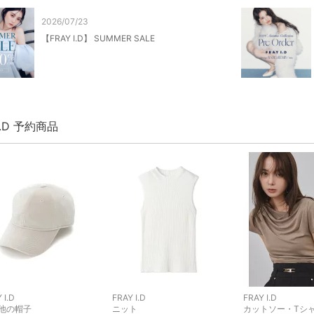
2026/07/23
【FRAY I.D】 SUMMER SALE
 I.D 予約商品
 I.D
FRAY I.D
FRAY I.D
他の帽子
ニット
カットソー・Tシ