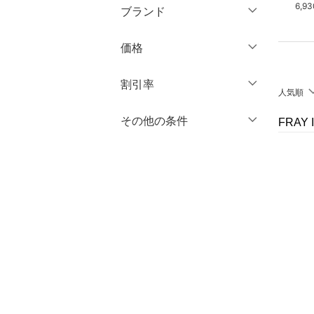
9,900円
26,950円
6,9
ブランド
パンツ
ブランド一覧からさがす >
価格
ワンピース・ドレス
円
～
円
割引率
スカート
人気順
オールインワン・オーバ
％OFF
～
％OFF
その他の条件
FRAY
絞り込み
クリア
絞り込み
ーオール
クーポン対象のみ表示
絞り込み
シューズ・靴
スーパーDEALのみ表示
インナー・ルームウェア
クリア
絞り込み
靴下・レッグウェア
ファッション雑貨
アクセサリー・腕時計