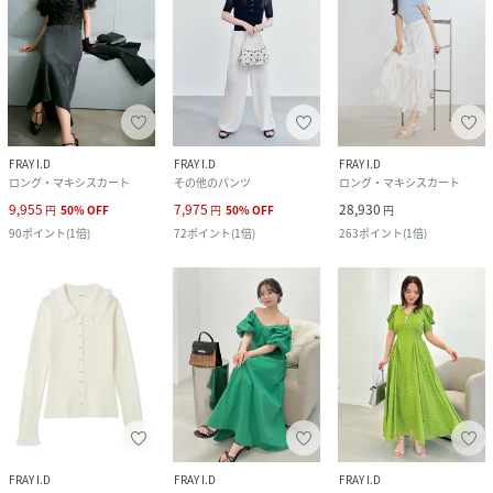
FRAY I.D
FRAY I.D
FRAY I.D
ロング・マキシスカート
その他のパンツ
ロング・マキシスカート
9,955
7,975
28,930
円
50
%
OFF
円
50
%
OFF
円
90
ポイント
(
1倍
)
72
ポイント
(
1倍
)
263
ポイント
(
1倍
)
FRAY I.D
FRAY I.D
FRAY I.D