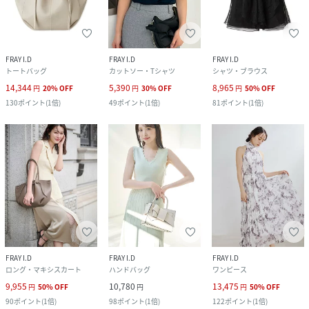
FRAY I.D
FRAY I.D
FRAY I.D
トートバッグ
カットソー・Tシャツ
シャツ・ブラウス
14,344
5,390
8,965
円
20
%
OFF
円
30
%
OFF
円
50
%
OFF
130
ポイント
(
1倍
)
49
ポイント
(
1倍
)
81
ポイント
(
1倍
)
FRAY I.D
FRAY I.D
FRAY I.D
ロング・マキシスカート
ハンドバッグ
ワンピース
9,955
10,780
13,475
円
50
%
OFF
円
円
50
%
OFF
90
ポイント
(
1倍
)
98
ポイント
(
1倍
)
122
ポイント
(
1倍
)