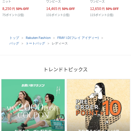
ニット
ワンピース
ワンピース
8,250
14,465
12,650
円
50
%
OFF
円
50
%
OFF
円
50
%
OFF
75
ポイント
(
1倍
)
131
ポイント
(
1倍
)
115
ポイント
(
1倍
)
トップ
Rakuten Fashion
FRAY I.D(フレイ アイディー)
バッグ
トートバッグ
レディース
トレンドトピックス