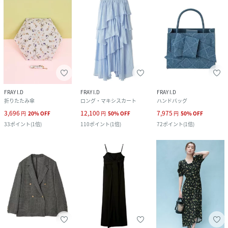
FRAY I.D
FRAY I.D
FRAY I.D
折りたたみ傘
ロング・マキシスカート
ハンドバッグ
3,696
12,100
7,975
円
20
%
OFF
円
50
%
OFF
円
50
%
OFF
33
ポイント
(
1倍
)
110
ポイント
(
1倍
)
72
ポイント
(
1倍
)