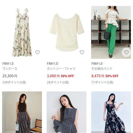
FRAY I.D
FRAY I.D
FRAY I.D
ワンピース
カットソー・Tシャツ
その他のパンツ
25,300
3,080
8,470
円
円
50
%
OFF
円
50
%
OFF
230
ポイント
(
1倍
)
28
ポイント
(
1倍
)
77
ポイント
(
1倍
)