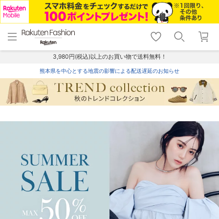
menu
home
search
favorite_border
shopping_cart
lock_outline
メニュー
トップ
検索
お気に入り
カート
ログイン
3,980円(税込)以上のお買い物で送料無料！
熊本県を中心とする地震の影響による配送遅延のお知らせ