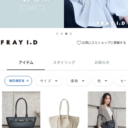
favorite_border
お気に入りショップに登録する
アイテム
スタイリング
お知らせ
arrow_drop_down
arrow_drop_down
arrow_drop_down
WOMEN
サイズ
価格
色
セ