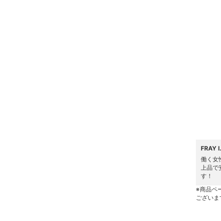
ヘアアクセサリー
マタニティウェア・ベビ
ー用品
スーツ・フォーマル
水着・スイムグッズ
着物・浴衣・和装小物
スキンケア
FRAY
ベースメイク
働く女
上品で
メイクアップ
す！
※商品ペ
ネイル
ございま
ボディケア・オーラルケ