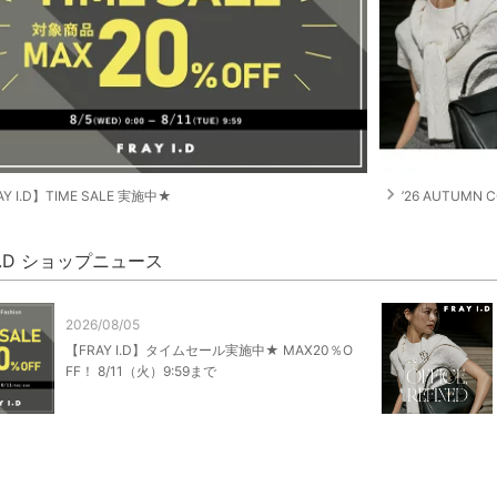
navigate_next
Y I.D】TIME SALE 実施中★
’26 AUTUMN C
 I.D ショップニュース
2026/08/05
【FRAY I.D】タイムセール実施中★ MAX20％O
FF！ 8/11（火）9:59まで