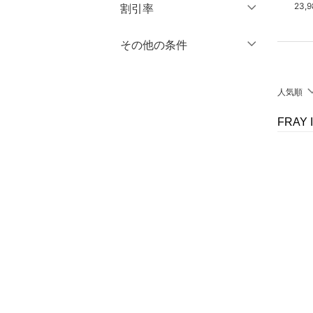
円
～
円
23,100円
9,900円
23,
割引率
オールインワン・オーバ
ーオール
％OFF
～
％OFF
その他の条件
絞り込み
クリア
絞り込み
バッグ
クーポン対象のみ表示
絞り込み
シューズ・靴
人気順
スーパーDEALのみ表示
インナー・ルームウェア
FRAY
クリア
絞り込み
靴下・レッグウェア
ファッション雑貨
アクセサリー・腕時計
財布・ポーチ・ケース
帽子