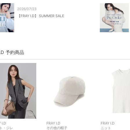
2026/07/23
【FRAY I.D】 SUMMER SALE
 I.D 予約商品
 I.D
FRAY I.D
FRAY I.D
ト・ジレ
その他の帽子
ニット