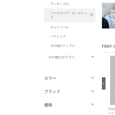
アンサンブル
ノースリーブ・タンクトッ
close
プ
キャミソール
ベアトップ
その他のトップス
FRAY
その他のカテゴリ
ジャケット・アウター
カラー
パンツ
ブランド
ワンピース・ドレス
ブランド一覧からさがす >
価格
スカート
FRAY I.D
FRAY I.D
FRAY
ニット
その他のパンツ
ベス