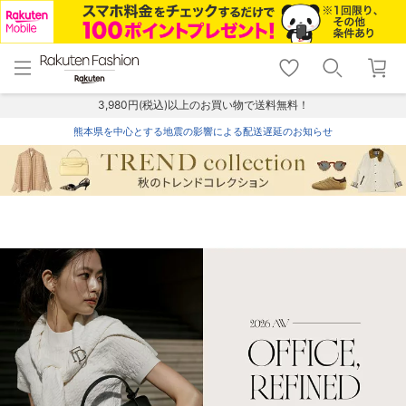
menu
home
search
favorite_border
shopping_cart
lock_outline
メニュー
トップ
検索
お気に入り
カート
ログイン
3,980円(税込)以上のお買い物で送料無料！
熊本県を中心とする地震の影響による配送遅延のお知らせ