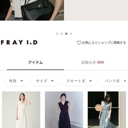
favorite_border
お気に入りショップに登録する
アイテム
お知らせ
NEW
arrow_drop_down
arrow_drop_down
arrow_drop_down
arrow_drop_do
性別
サイズ
スカート丈
パンツ丈