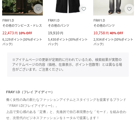
FRAY I.D
FRAY I.D
FRAY I.D
その他のワンピース・ドレス
その他のパンツ
その他のパンツ
22,473
19,910
10,758
円
10
%
OFF
円
円
40
%
OFF
6,129
ポイント
(
30%ポイント
5,430
ポイント
(
30%ポイント
2,934
ポイント
(
30%ポイント
バック
)
バック
)
バック
)
※アイテムページの更新が定期的に行われているため、検索結果が実際の
アイテムページの内容（価格、在庫表示、ポイント倍数等）とは異なる場
合がございます。ご注意ください。
FRAY I.D（フレイ アイディー）
働く女性の為の新たなファッションアイテムとスタイリングを提案するブランド
「FRAY I.D(フレイアイディー)」。
上品で安心感のある「定番」と、先進的で自己表現豊かな「モード」を組み合わ
せ、次世代のビジネスファッションをトータルで提案します！