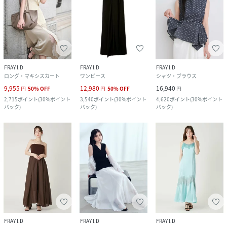
FRAY I.D
FRAY I.D
FRAY I.D
ロング・マキシスカート
ワンピース
シャツ・ブラウス
9,955
12,980
16,940
円
50
%
OFF
円
50
%
OFF
円
2,715
ポイント
(
30%ポイント
3,540
ポイント
(
30%ポイント
4,620
ポイント
(
30%ポイント
バック
)
バック
)
バック
)
FRAY I.D
FRAY I.D
FRAY I.D