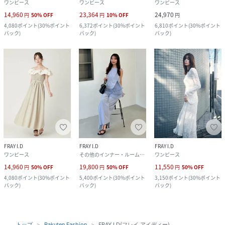
ワンピース
ワンピース
ワンピース
14,960
23,364
24,970
円
50
%
OFF
円
10
%
OFF
円
4,080
ポイント
(
30%ポイント
6,372
ポイント
(
30%ポイント
6,810
ポイント
(
30%ポイント
バック
)
バック
)
バック
)
FRAY I.D
FRAY I.D
FRAY I.D
ワンピース
その他のインナー・ルームウェア
ワンピース
14,960
19,800
11,550
円
50
%
OFF
円
50
%
OFF
円
50
%
OFF
4,080
ポイント
(
30%ポイント
5,400
ポイント
(
30%ポイント
3,150
ポイント
(
30%ポイント
バック
)
バック
)
バック
)
トップ
Rakuten Fashion
FRAY I.D(フレイ アイディー)