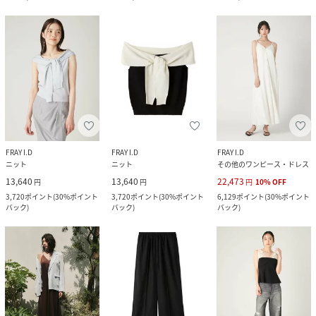
FRAY I.D
FRAY I.D
FRAY I.D
ニット
ニット
その他のワンピース・ドレス
13,640
13,640
22,473
円
円
円
10
%
OFF
3,720
ポイント
(
30%ポイント
3,720
ポイント
(
30%ポイント
6,129
ポイント
(
30%ポイント
バック
)
バック
)
バック
)