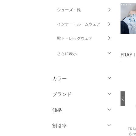
シューズ・靴
インナー・ルームウェア
靴下・レッグウェア
さらに表示
FRAY
ファッション雑貨
カラー
アクセサリー・腕時計
ブランド
財布・ポーチ・ケース
ブランド一覧からさがす >
価格
帽子
円
～
円
割引率
ヘアアクセサリー
FRAY I.D
FRAY I.D
FRAY
その他のパンツ
ワンピース
その