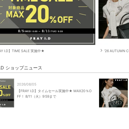
navigate_next
Y I.D】TIME SALE 実施中★
’26 AUTUMN C
 I.D ショップニュース
2026/08/05
【FRAY I.D】タイムセール実施中★ MAX20％O
FF！ 8/11（火）9:59まで