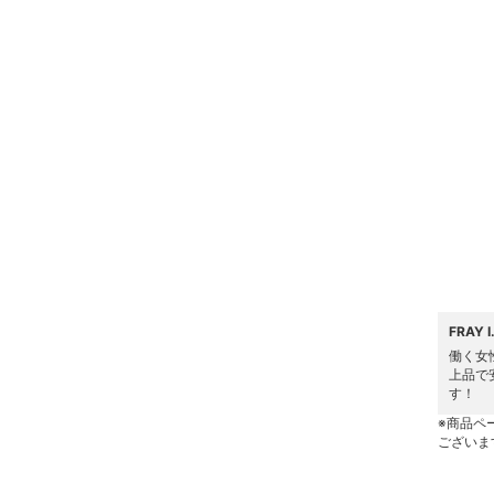
ヘアケア
フレグランス
メイク道具・美容器具
コフレ・キット・セット
食器・調理器具・キッチ
ン用品
インテリア・生活雑貨
FRAY
働く女
スマホグッズ・オーディ
上品で
オ機器
す！
※商品ペ
スポーツ・アウトドア用
ございま
品