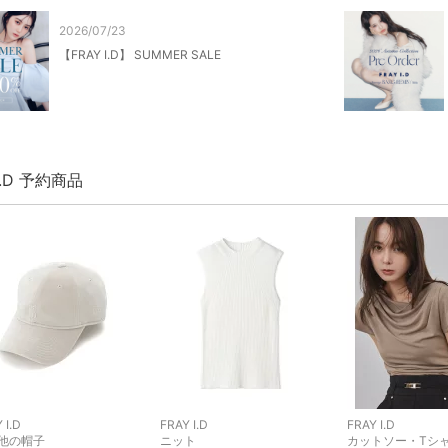
2026/07/23
【FRAY I.D】 SUMMER SALE
 I.D 予約商品
 I.D
FRAY I.D
FRAY I.D
他の帽子
ニット
カットソー・Tシ