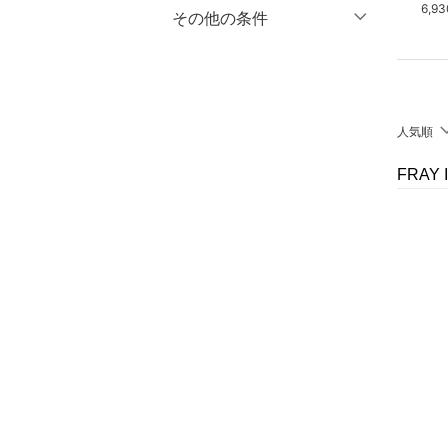
9,900円
26,950円
6,9
マタニティウェア・ベビ
％OFF
～
％OFF
その他の条件
絞り込み
クリア
絞り込み
ー用品
クーポン対象のみ表示
絞り込み
スーツ・フォーマル
スーパーDEALのみ表示
水着・スイムグッズ
人気順
クリア
絞り込み
着物・浴衣・和装小物
FRAY
スキンケア
ベースメイク
メイクアップ
ネイル
ボディケア・オーラルケ
ア