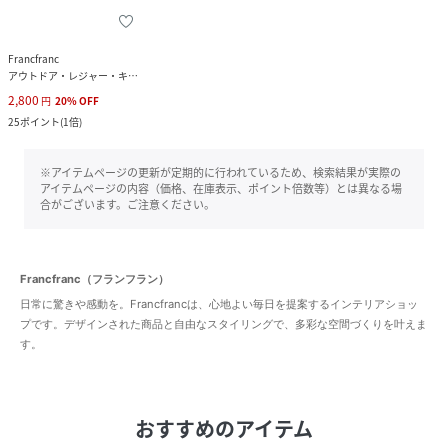
Francfranc
アウトドア・レジャー・キャンプ用品
2,800
円
20
%
OFF
25
ポイント
(
1倍
)
※アイテムページの更新が定期的に行われているため、検索結果が実際の
アイテムページの内容（価格、在庫表示、ポイント倍数等）とは異なる場
合がございます。ご注意ください。
Francfranc（フランフラン）
日常に驚きや感動を。Francfrancは、心地よい毎日を提案するインテリアショッ
プです。デザインされた商品と自由なスタイリングで、多彩な空間づくりを叶えま
す。
おすすめのアイテム