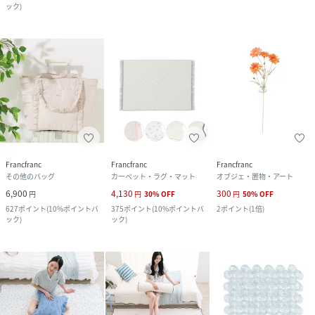
ック
)
Francfranc
Francfranc
Francfranc
その他のバッグ
カーペット・ラグ・マット
オブジェ・置物・アート
6,900
4,130
300
円
円
30
%
OFF
円
50
%
OFF
627
ポイント
(
10%ポイントバ
375
ポイント
(
10%ポイントバ
2
ポイント
(
1倍
)
ック
)
ック
)