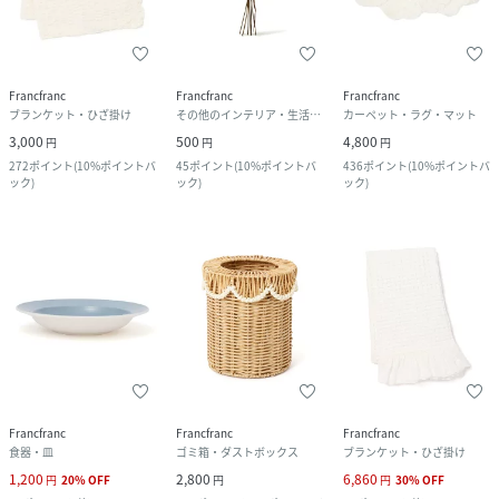
Francfranc
Francfranc
Francfranc
ブランケット・ひざ掛け
その他のインテリア・生活雑貨
カーペット・ラグ・マット
3,000
500
4,800
円
円
円
272
ポイント
(
10%ポイントバ
45
ポイント
(
10%ポイントバ
436
ポイント
(
10%ポイントバ
ック
)
ック
)
ック
)
Francfranc
Francfranc
Francfranc
食器・皿
ゴミ箱・ダストボックス
ブランケット・ひざ掛け
1,200
2,800
6,860
円
20
%
OFF
円
円
30
%
OFF