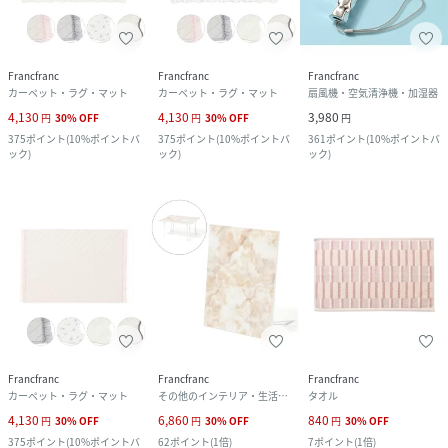
Francfranc
Francfranc
Francfranc
カーペット・ラグ・マット
カーペット・ラグ・マット
扇風機・空気清浄機・加湿器
4,130
4,130
3,980
円
30
%
OFF
円
30
%
OFF
円
375
ポイント
(
10%ポイントバ
375
ポイント
(
10%ポイントバ
361
ポイント
(
10%ポイントバ
ック
)
ック
)
ック
)
Francfranc
Francfranc
Francfranc
カーペット・ラグ・マット
その他のインテリア・生活雑貨
タオル
4,130
6,860
840
円
30
%
OFF
円
30
%
OFF
円
30
%
OFF
375
ポイント
(
10%ポイントバ
62
ポイント
(
1倍
)
7
ポイント
(
1倍
)