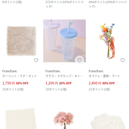
9
ポイント
(
1倍
)
272
ポイント
(
10%ポイントバ
454
ポイント
(
10%ポイントバ
ック
)
ック
)
Francfranc
Francfranc
Francfranc
カーペット・ラグ・マット
グラス・マグカップ・タンブラー
オブジェ・置物・アート
1,750
1,200
2,400
円
30
%
OFF
円
20
%
OFF
円
50
%
OFF
15
ポイント
(
1倍
)
10
ポイント
(
1倍
)
21
ポイント
(
1倍
)