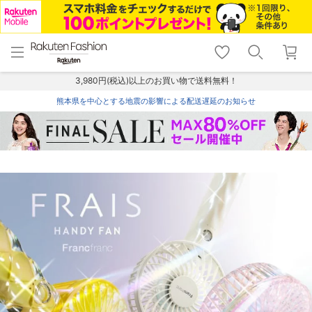
menu
home
search
favorite_border
shopping_cart
lock_outline
メニュー
トップ
検索
お気に入り
カート
ログイン
3,980円(税込)以上のお買い物で送料無料！
熊本県を中心とする地震の影響による配送遅延のお知らせ