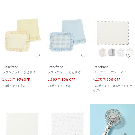
Francfranc
Francfranc
Francfranc
ブランケット・ひざ掛け
ブランケット・ひざ掛け
カーペット・ラグ・マット
2,660
2,660
4,130
円
30
%
OFF
円
30
%
OFF
円
30
%
OFF
24
ポイント
(
1倍
)
24
ポイント
(
1倍
)
375
ポイント
(
10%ポイントバ
ック
)