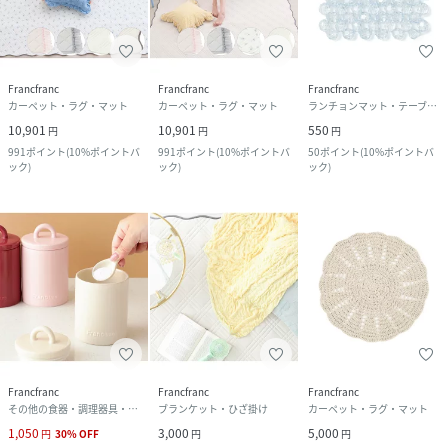
Francfranc
Francfranc
Francfranc
カーペット・ラグ・マット
カーペット・ラグ・マット
ランチョンマット・テーブルクロス
10,901
10,901
550
円
円
円
991
ポイント
(
10%ポイントバ
991
ポイント
(
10%ポイントバ
50
ポイント
(
10%ポイントバ
ック
)
ック
)
ック
)
Francfranc
Francfranc
Francfranc
その他の食器・調理器具・キッチン用品
ブランケット・ひざ掛け
カーペット・ラグ・マット
1,050
3,000
5,000
円
30
%
OFF
円
円