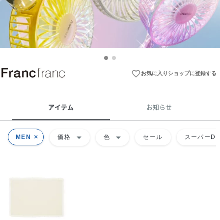
favorite_border
お気に入りショップに登録する
アイテム
お知らせ
arrow_drop_down
arrow_drop_down
MEN
価格
色
セール
スーパーDE