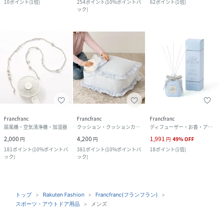
10
ポイント
(
1倍
)
254
ポイント
(
10%ポイントバ
62
ポイント
(
1倍
)
ック
)
Francfranc
Francfranc
Francfranc
扇風機・空気清浄機・加湿器
クッション・クッションカバー
ディフューザー・お香・アロマオイル・キャンドル
2,000
4,200
1,991
円
円
円
49
%
OFF
181
ポイント
(
10%ポイントバ
381
ポイント
(
10%ポイントバ
18
ポイント
(
1倍
)
ック
)
ック
)
トップ
Rakuten Fashion
Francfranc(フランフラン)
スポーツ・アウトドア用品
メンズ