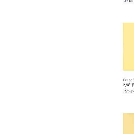
361
ポ
ヘアケア
20
20.5
21
21.5
フレグランス
22
22.5
メイク道具・美容器具
23
23.5
コフレ・キット・セット
24
24.5
25
25.5
食器・調理器具・キッチ
ン用品
26
26.5
Francf
インテリア・生活雑貨
27
27.5
2,981
271
ポ
28
28.5
スマホグッズ・オーディ
オ機器
29
29.5
30
30.5
スポーツ・アウトドア用
品
フリー
31