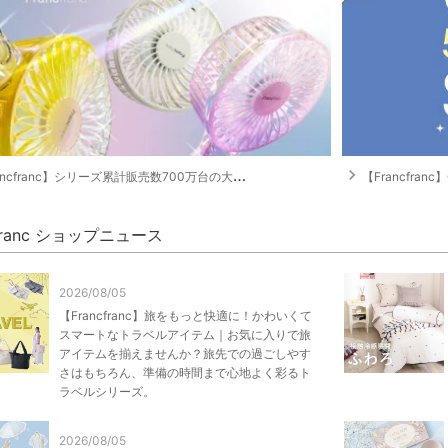
navigate_next
cfranc】シリーズ累計販売数700万台の大ヒットアイテム「フレ ハンディファン」
【Francfranc
cfranc ショップニュース
2026/08/05
【Francfranc】旅をもっと快適に！かわいくて
スマートなトラベルアイテム｜お気に入りで旅
アイテムを揃えませんか？旅先での過ごしやす
さはもちろん、準備の時間まで心地よく彩るト
ラベルシリーズ。
2026/08/05