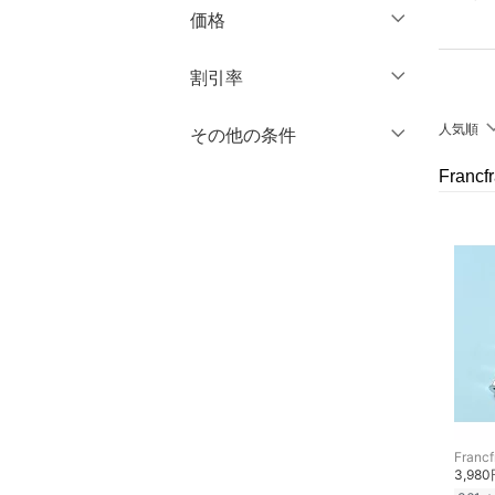
ブランド一覧からさがす >
マタニティウェア・ベビ
価格
長袖
ー用品
靴サイズ（cm）
円
～
円
割引率
スーツ・フォーマル
9
9.5
クリア
絞り込み
10
10.5
人気順
％OFF
～
％OFF
その他の条件
水着・スイムグッズ
絞り込み
クリア
絞り込み
11
11.5
Fran
クーポン対象のみ表示
着物・浴衣・和装小物
絞り込み
12
12.5
スーパーDEALのみ表示
スキンケア
13
13.5
クリア
絞り込み
14
14.5
ベースメイク
15
15.5
メイクアップ
16
16.5
ネイル
17
17.5
18
18.5
ボディケア・オーラルケ
Francf
ア
3,98
19
19.5