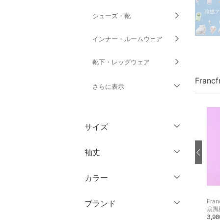
シューズ・靴
インナー・ルームウェア
靴下・レッグウェア
Franc
さらに表示
ファッション雑貨
サイズ
アクセサリー・腕時計
ウェア（S/M/L）
袖丈
財布・ポーチ・ケース
～XS
S
カラー
帽子
ノースリーブ
M
L
半袖
Francfranc
Francfranc
Fran
XL
XXL
ブランド
ヘアアクセサリー
キャンドル
収納用品・棚・ラック
ディフューザー・お香・アロマオイル・キャンドル
2,900円
1,280円
3,9
七分袖・五分袖
3XL～
フリー