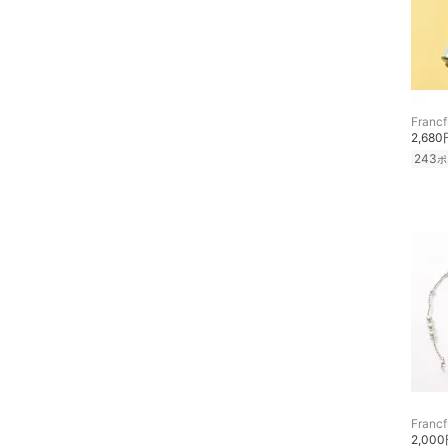
文房具
クリア
絞り込み
ペット用品
福袋・ギフト・その他
Francf
2,680
243
ポ
Francf
2,00