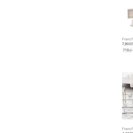
Francf
7,900
718
ポ
Francf