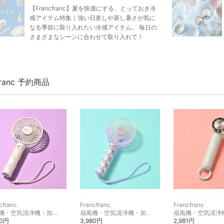
【Francfranc】夏を快適にする、とっておき冷
感アイテム特集｜強い日差しや蒸し暑さが気に
なる季節に取り入れたい冷感アイテム。 毎日の
さまざまなシーンに合わせて取り入れて！
franc 予約商品
cfranc
Francfranc
Francfranc
扇風機・空気清浄機・加湿器
扇風機・空気清浄機・加湿器
80円
3,980円
2,981円