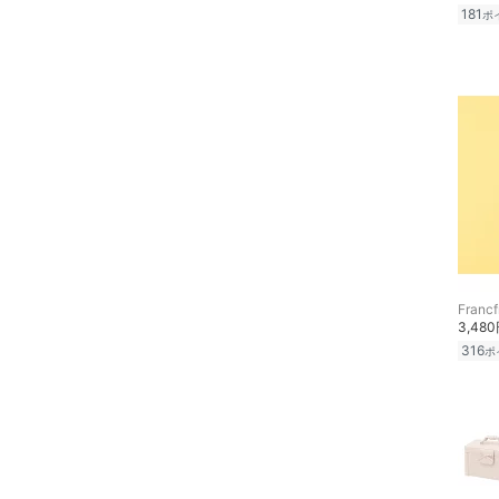
181
ポ
Francf
3,48
316
ポ