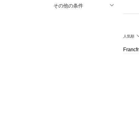
マタニティウェア・ベビ
％OFF
～
％OFF
その他の条件
絞り込み
クリア
絞り込み
ー用品
クーポン対象のみ表示
絞り込み
スーツ・フォーマル
スーパーDEALのみ表示
人気順
水着・スイムグッズ
クリア
絞り込み
Fran
着物・浴衣・和装小物
スキンケア
ベースメイク
メイクアップ
ネイル
ボディケア・オーラルケ
ア