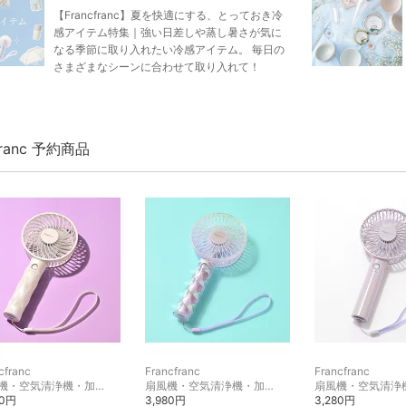
【Francfranc】夏を快適にする、とっておき冷
感アイテム特集｜強い日差しや蒸し暑さが気に
なる季節に取り入れたい冷感アイテム。 毎日の
さまざまなシーンに合わせて取り入れて！
franc 予約商品
cfranc
Francfranc
Francfranc
扇風機・空気清浄機・加湿器
扇風機・空気清浄機・加湿器
80円
3,980円
3,280円