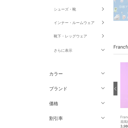
シューズ・靴
インナー・ルームウェア
靴下・レッグウェア
Franc
さらに表示
ファッション雑貨
カラー
アクセサリー・腕時計
ブランド
財布・ポーチ・ケース
ブランド一覧からさがす >
価格
帽子
円
～
円
Francfranc
Francfranc
Fran
割引率
ヘアアクセサリー
クッション・クッションカバー
時計
2,000円
3,900円
3,9