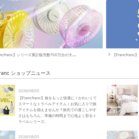
navigate_next
cfranc】シリーズ累計販売数700万台の大ヒットアイテム「フレ ハンディファン」
【Francfranc
cfranc ショップニュース
2026/08/05
【Francfranc】旅をもっと快適に！かわいくて
スマートなトラベルアイテム｜お気に入りで旅
アイテムを揃えませんか？旅先での過ごしやす
さはもちろん、準備の時間まで心地よく彩るト
ラベルシリーズ。
2026/08/05