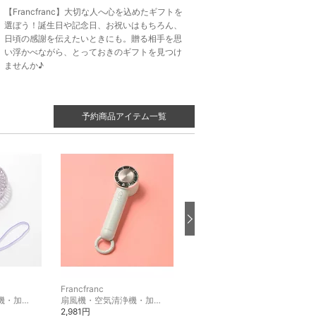
【Francfranc】大切な人へ心を込めたギフトを
選ぼう！誕生日や記念日、お祝いはもちろん、
日頃の感謝を伝えたいときにも。贈る相手を思
い浮かべながら、とっておきのギフトを見つけ
ませんか♪
予約商品アイテム一覧
Francfranc
Francfranc
扇風機・空気清浄機・加湿器
扇風機・空気清浄機・加湿器
扇風機・空気清浄機・加湿器
2,981円
3,480円