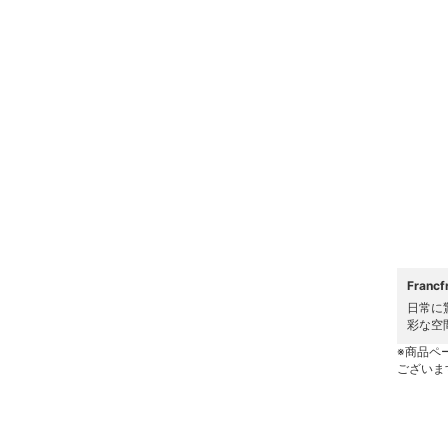
ヘアケア
フレグランス
メイク道具・美容器具
コフレ・キット・セット
食器・調理器具・キッチ
ン用品
インテリア・生活雑貨
Fran
日常に
彩な空
スマホグッズ・オーディ
オ機器
※商品ペ
ございま
スポーツ・アウトドア用
品