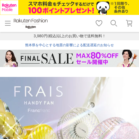
menu
home
search
favorite_border
shopping_cart
lock_outline
メニュー
トップ
検索
お気に入り
カート
ログイン
3,980円(税込)以上のお買い物で送料無料！
熊本県を中心とする地震の影響による配送遅延のお知らせ