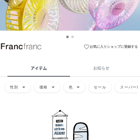
favorite_border
お気に入りショップに登録する
アイテム
お知らせ
arrow_drop_down
arrow_drop_down
arrow_drop_down
性別
価格
色
セール
スーパーD