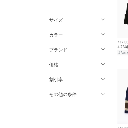
トップス
サイズ
ジャケット・アウター
ウェア（S/M/L）
カラー
パンツ
417 E
～XS
S
4,73
ブランド
オールインワン・オーバ
43
M
L
ポ
ーオール
ブランド一覧からさがす >
XL
XXL
価格
バッグ
3XL～
フリー
円
～
円
割引率
シューズ・靴
クリア
絞り込み
％OFF
～
％OFF
その他の条件
絞り込み
インナー・ルームウェア
クリア
絞り込み
クーポン対象のみ表示
靴下・レッグウェア
絞り込み
スーパーDEALのみ表示
ファッション雑貨