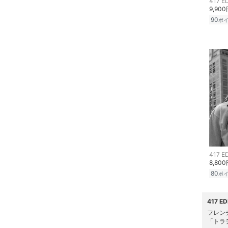
417 E
クリア
絞り込み
9,90
アクセサリー・腕時計
90
ポ
財布・ポーチ・ケース
ヘアアクセサリー
スーツ・フォーマル
水着・スイムグッズ
着物・浴衣・和装小物
417 E
スキンケア
8,80
80
ポ
ベースメイク
417 
メイクアップ
フレン
「トラデ