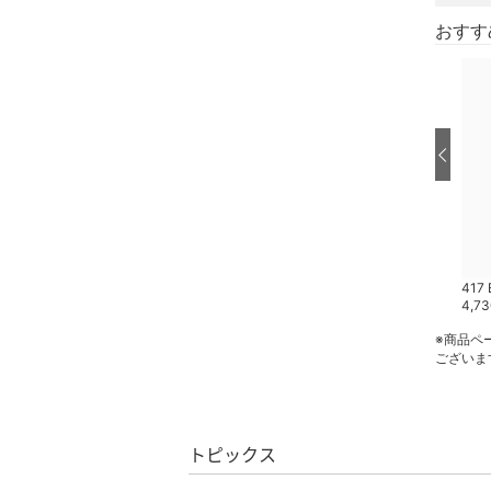
ネイル
おすす
ボディケア・オーラルケ
ア
ヘアケア
フレグランス
メイク道具・美容器具
コフレ・キット・セット
417 EDIFICE
417 EDIFICE
417 
3,850
円
30
%OFF
7,700
円
4,7
食器・調理器具・キッチ
※商品ペ
ン用品
ございま
インテリア・生活雑貨
トピックス
スマホグッズ・オーディ
オ機器