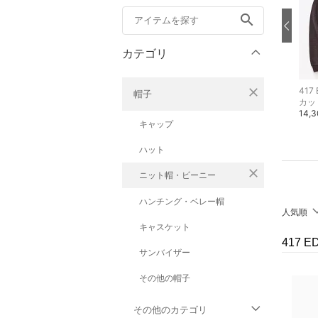
search
カテゴリ
close
417 EDIFICE
417 EDIFICE
417 
帽子
デニムジャケット
デニムジャケット
カッ
26,400円
24,200円
14,
キャップ
ハット
close
ニット帽・ビーニー
ハンチング・ベレー帽
人気順
キャスケット
417 
サンバイザー
その他の帽子
その他のカテゴリ