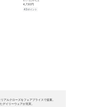
417 EDIFICE
4,730円
43
ポイント
なリアルクローズをフェアプライスで提案。
派生したデイリーウェアが充実。