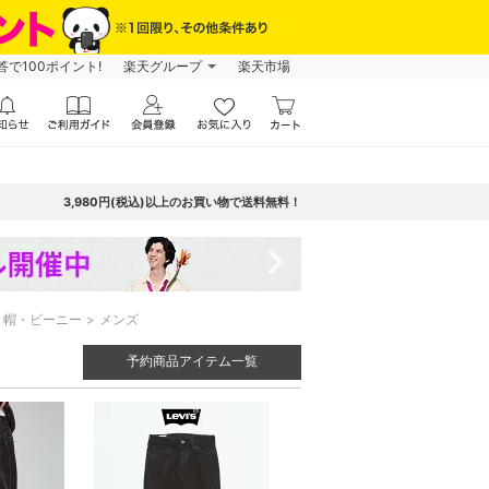
で100ポイント!
楽天グループ
楽天市場
3,980円(税込)以上のお買い物で送料無料！
navigate_next
ト帽・ビーニー
メンズ
予約商品アイテム一覧