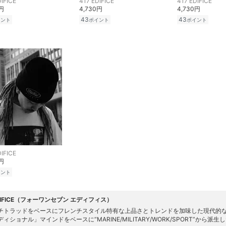
DIFICE
417 EDIFICE
417 EDIFICE
0円
4,730円
4,730円
43
43
イント
ポイント
ポイント
DIFICE
0円
イント
EDIFICE（フォーワンセブン エディフィス）
チトラッドをベースにフレンチスタイル特有な上品さとトレンドを加味した現代的
ィショナル」マインドをベースに“MARINE/MILITARY/WORK/SPORT”から