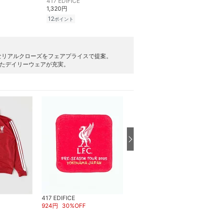
417 EDIFICE
1,320円
12
ポイント
なリアルクローズをフェアプライスで提案。
派生したデイリーウェアが充実。
417 EDIFICE
417 EDIFICE
924
円
30
%OFF
1,320
円