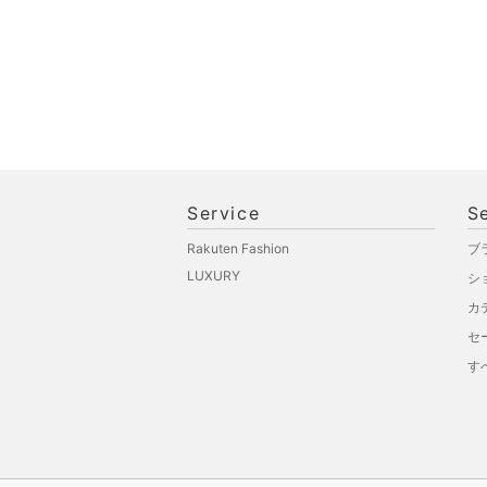
Service
S
Rakuten Fashion
ブ
LUXURY
シ
カ
セ
す