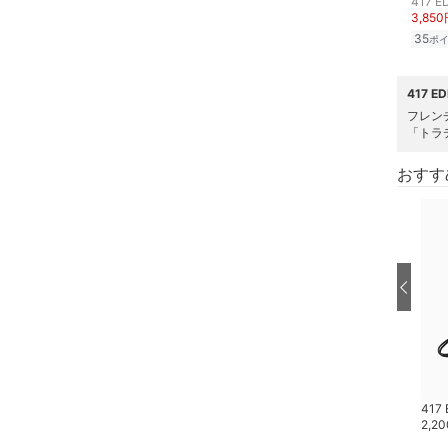
417 E
クリア
絞り込み
3,85
靴下・レッグウェア
35
ポ
ファッション雑貨
417 
フレン
アクセサリー・腕時計
「トラデ
帽子
おすす
ヘアアクセサリー
マタニティウェア・ベビ
ー用品
スーツ・フォーマル
水着・スイムグッズ
417 EDIFICE
417 EDIFICE
417 
2,530
円
6,930
円
2,20
着物・浴衣・和装小物