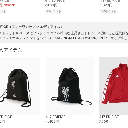
DIFICE
417 EDIFICE
417 EDIFICE
0円
7,480円
1,320円
30%OFF
68
12
イント
ポイント
ポイント
EDIFICE（フォーワンセブン エディフィス）
チトラッドをベースにフレンチスタイル特有な上品さとトレンドを加味した現代的
ィショナル」マインドをベースに“MARINE/MILITARY/WORK/SPORT”から
めアイテム
EDIFICE
417 EDIFICE
417 EDIFICE
0
円
4,400
円
7,700
円