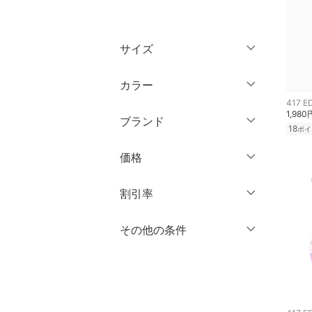
トップス
サイズ
ジャケット・アウター
ウェア（S/M/L）
カラー
パンツ
417 E
～XS
S
1,980
ブランド
ワンピース・ドレス
18
M
L
ポイ
ブランド一覧からさがす >
XL
XXL
価格
スカート
3XL～
フリー
オールインワン・オーバ
円
～
円
割引率
ーオール
クリア
絞り込み
％OFF
～
％OFF
その他の条件
絞り込み
バッグ
クリア
絞り込み
クーポン対象のみ表示
シューズ・靴
絞り込み
スーパーDEALのみ表示
インナー・ルームウェア