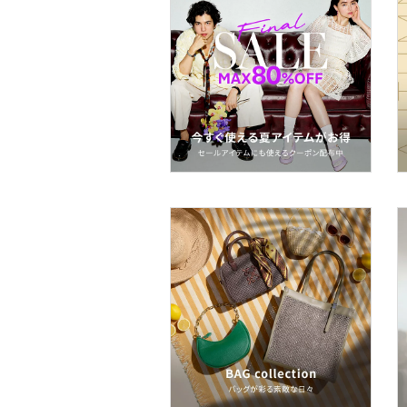
食器・調理器具・キッチ
ン用品
インテリア・生活雑貨
スマホグッズ・オーディ
オ機器
スポーツ・アウトドア用
品
文房具
ペット用品
福袋・ギフト・その他