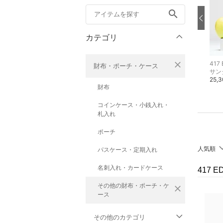
search
カテゴリ
close
417 EDIFICE
417 EDIFICE
417 
財布・ポーチ・ケース
カットソー・Tシャツ
チノパンツ
サン
8,800円
16,500円
25,
財布
コインケース・小銭入れ・
札入れ
ポーチ
人気順
パスケース・定期入れ
名刺入れ・カードケース
417 
その他の財布・ポーチ・ケ
close
ース
その他のカテゴリ