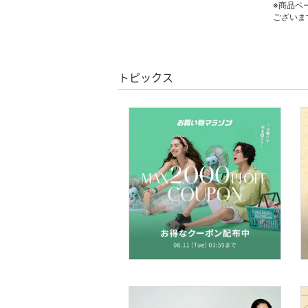
※商品ペ
スキンケア
ございま
ベースメイク
トピックス
メイクアップ
ネイル
ボディケア・オーラルケ
ア
ヘアケア
フレグランス
メイク道具・美容器具
コフレ・キット・セット