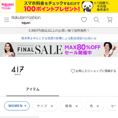
menu
home
search
favorite_border
shopping_cart
lock_outline
メニュー
トップ
検索
お気に入り
カート
ログイン
3,980円(税込)以上のお買い物で送料無料！
熊本県を中心とする地震の影響による配送遅延のお知らせ
favorite_border
お気に入りショップに登録する
アイテム
arrow_drop_down
arrow_drop_down
arrow_drop_down
WOMEN
サイズ
価格
色
セ