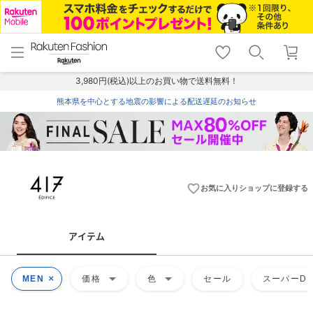
menu
home
search
favorite_border
shopping_cart
lock_outline
メニュー
トップ
検索
お気に入り
カート
ログイン
3,980円(税込)以上のお買い物で送料無料！
熊本県を中心とする地震の影響による配送遅延のお知らせ
favorite_border
お気に入りショップに登録する
アイテム
arrow_drop_down
arrow_drop_down
MEN
価格
色
セール
スーパーDE