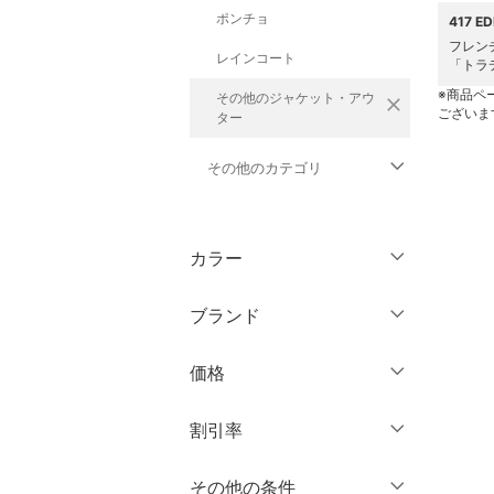
ポンチョ
417 
フレン
レインコート
「トラデ
※商品ペ
その他のジャケット・アウ
close
ございま
ター
その他のカテゴリ
トップス
カラー
パンツ
ブランド
ワンピース・ドレス
ブランド一覧からさがす >
価格
スカート
円
～
円
割引率
オールインワン・オーバ
ーオール
％OFF
～
％OFF
その他の条件
絞り込み