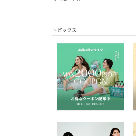
クリア
絞り込み
バッグ
クーポン対象のみ表示
絞り込み
シューズ・靴
スーパーDEALのみ表示
トピックス
インナー・ルームウェア
クリア
絞り込み
靴下・レッグウェア
ファッション雑貨
アクセサリー・腕時計
財布・ポーチ・ケース
帽子
ヘアアクセサリー
マタニティウェア・ベビ