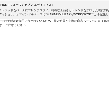
EDIFICE（フォーワンセブン エディフィス）
チトラッドをベースにフレンチスタイル特有な上品さとトレンドを加味した現代的
ィショナル」マインドをベースに“MARINE/MILITARY/WORK/SPORT”から
ージの更新が定期的に行われているため、検索結果が実際の商品ページの内容（価
す。ご注意ください。