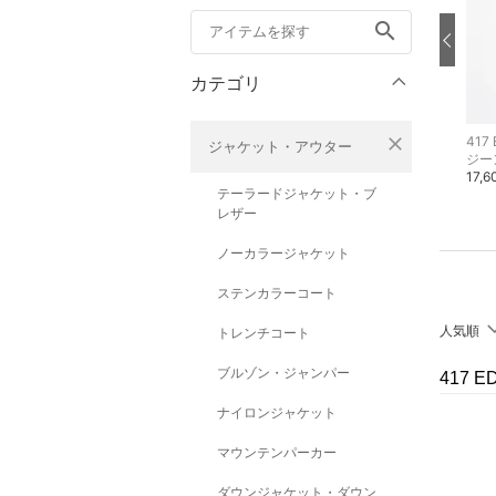
search
カテゴリ
close
417 EDIFICE
417 EDIFICE
417 
ジャケット・アウター
シャツ・ブラウス
Liverpool FC
ジー
17,600円
ブルゾン・ジャンパー
17,
テーラードジャケット・ブ
18,700円
レザー
ノーカラージャケット
ステンカラーコート
人気順
トレンチコート
ブルゾン・ジャンパー
417 
ナイロンジャケット
マウンテンパーカー
ダウンジャケット・ダウン