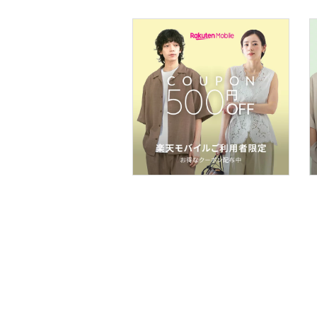
フレグランス
メイク道具・美容器具
コフレ・キット・セット
食器・調理器具・キッチ
ン用品
インテリア・生活雑貨
スマホグッズ・オーディ
オ機器
スポーツ・アウトドア用
品
文房具