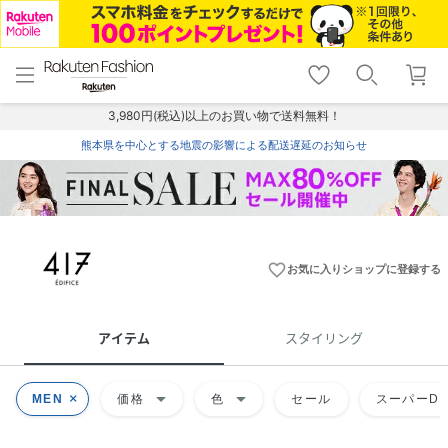
menu
home
search
favorite_border
shopping_cart
lock_outline
メニュー
トップ
検索
お気に入り
カート
ログイン
3,980円(税込)以上のお買い物で送料無料！
熊本県を中心とする地震の影響による配送遅延のお知らせ
favorite_border
お気に入りショップに登録する
アイテム
スタイリング
arrow_drop_down
arrow_drop_down
MEN
価格
色
セール
スーパーDE