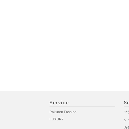
品
文房具
ペット用品
福袋・ギフト・その他
Service
S
Rakuten Fashion
ブ
LUXURY
シ
カ