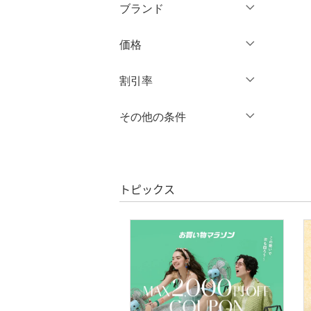
ミドル丈
XL
XXL
ブランド
オールインワン・オーバ
ーオール
ロング丈
3XL～
フリー
ブランド一覧からさがす >
価格
バッグ
クリア
絞り込み
クリア
絞り込み
円
～
円
割引率
シューズ・靴
％OFF
～
％OFF
その他の条件
インナー・ルームウェア
絞り込み
クリア
絞り込み
クーポン対象のみ表示
靴下・レッグウェア
絞り込み
スーパーDEALのみ表示
ファッション雑貨
トピックス
クリア
絞り込み
アクセサリー・腕時計
財布・ポーチ・ケース
帽子