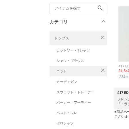
search
カテゴリ
close
トップス
カットソー・Tシャツ
シャツ・ブラウス
417 E
close
24,6
ニット
224
ポ
カーディガン
スウェット・トレーナー
417 
フレン
パーカー・フーディー
「トラデ
※商品ペ
ベスト・ジレ
ございま
ポロシャツ