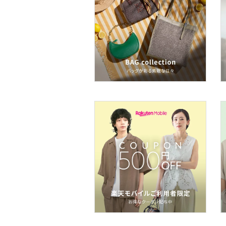
ア
ヘアケア
フレグランス
メイク道具・美容器具
コフレ・キット・セット
食器・調理器具・キッチ
ン用品
インテリア・生活雑貨
スマホグッズ・オーディ
オ機器
スポーツ・アウトドア用