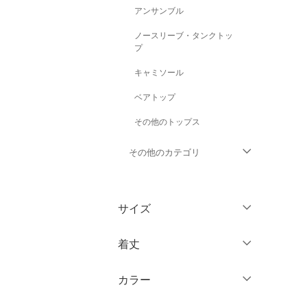
アンサンブル
ノースリーブ・タンクトッ
プ
キャミソール
ベアトップ
その他のトップス
その他のカテゴリ
ジャケット・アウター
サイズ
パンツ
ウェア（S/M/L）
着丈
ワンピース・ドレス
～XS
S
カラー
スカート
ショート丈
M
L