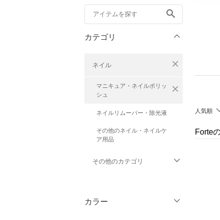
search
カテゴリ
close
ネイル
マニキュア・ネイルポリッ
close
シュ
人気順
ネイルリムーバー・除光液
その他のネイル・ネイルケ
Fort
ア用品
その他のカテゴリ
トップス
カラー
ジャケット・アウター