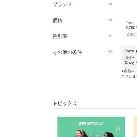
ブランド
パンツ
ブランド一覧からさがす >
価格
ワンピース・ドレス
Forte
2,750
250
円
～
円
ポ
割引率
スカート
オールインワン・オーバ
％OFF
～
％OFF
Fort
その他の条件
絞り込み
クリア
絞り込み
ーオール
海外の
華やか
クーポン対象のみ表示
絞り込み
バッグ
※商品ペ
スーパーDEALのみ表示
ございま
シューズ・靴
クリア
絞り込み
インナー・ルームウェア
トピックス
靴下・レッグウェア
ファッション雑貨