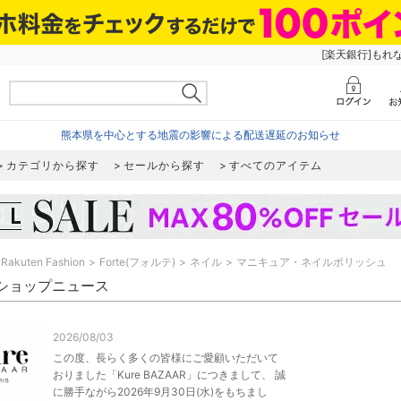
[楽天銀行]もれ
熊本県を中心とする地震の影響による配送遅延のお知らせ
カテゴリから探す
セールから探す
すべてのアイテム
Rakuten Fashion
Forte(フォルテ)
ネイル
マニキュア・ネイルポリッシュ
e ショップニュース
2026/08/03
この度、長らく多くの皆様にご愛顧いただいて
おりました「Kure BAZAAR」につきまして、 誠
に勝手ながら2026年9月30日(水)をもちまし