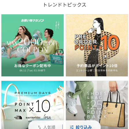
トレンドトピックス
人気順
絞り込み
swap_vert