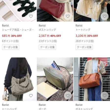
florist
florist
florist
シューケア用品・シューズ小物
ボストンバッグ
トートバッグ
685
2,567
3,106
円
30
%
OFF
円
40
%
OFF
円
35
%
OFF
6
ポイント
(
1倍
)
23
ポイント
(
1倍
)
28
ポイント
(
1倍
)
クーポン対象
クーポン対象
クーポン対象
florist
florist
florist
トートバッグ
ポーチ
ボストンバッグ