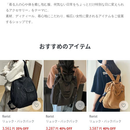
「着る人の心や体を癒し包む服、何気ない日常をちょっとだけ特別な日に変えられ
るアクセサリー」をテーマに、
素材、ディティール、着心地にこだわり、幅広い女性に愛されるアイテムをご提案
するショップです。
おすすめのアイテム
florist
florist
florist
リュック・バックパック
リュック・バックパック
リュック・バックパック
3,561
3,287
3,587
円
35
%
OFF
円
40
%
OFF
円
40
%
OFF