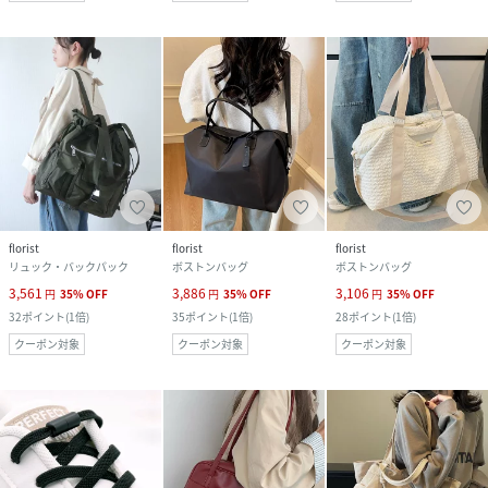
florist
florist
florist
リュック・バックパック
ボストンバッグ
ボストンバッグ
3,561
3,886
3,106
円
35
%
OFF
円
35
%
OFF
円
35
%
OFF
32
ポイント
(
1倍
)
35
ポイント
(
1倍
)
28
ポイント
(
1倍
)
クーポン対象
クーポン対象
クーポン対象