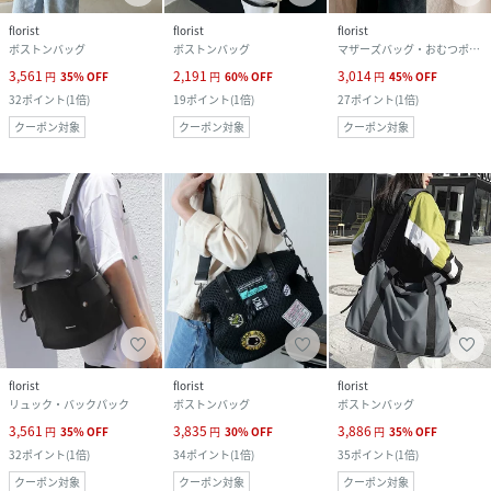
florist
florist
florist
ボストンバッグ
ボストンバッグ
マザーズバッグ・おむつポーチ
3,561
2,191
3,014
円
35
%
OFF
円
60
%
OFF
円
45
%
OFF
32
ポイント
(
1倍
)
19
ポイント
(
1倍
)
27
ポイント
(
1倍
)
クーポン対象
クーポン対象
クーポン対象
florist
florist
florist
リュック・バックパック
ボストンバッグ
ボストンバッグ
3,561
3,835
3,886
円
35
%
OFF
円
30
%
OFF
円
35
%
OFF
32
ポイント
(
1倍
)
34
ポイント
(
1倍
)
35
ポイント
(
1倍
)
クーポン対象
クーポン対象
クーポン対象