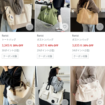
florist
florist
florist
トートバッグ
ボストンバッグ
ボストンバッグ
3,345
3,287
3,835
円
30
%
OFF
円
40
%
OFF
円
30
%
OFF
30
ポイント
(
1倍
)
29
ポイント
(
1倍
)
34
ポイント
(
1倍
)
クーポン対象
クーポン対象
クーポン対象