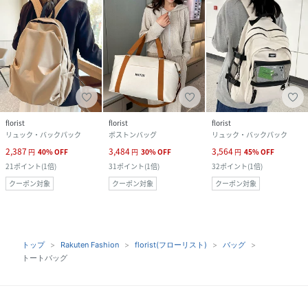
florist
florist
florist
リュック・バックパック
ボストンバッグ
リュック・バックパック
2,387
3,484
3,564
円
40
%
OFF
円
30
%
OFF
円
45
%
OFF
21
ポイント
(
1倍
)
31
ポイント
(
1倍
)
32
ポイント
(
1倍
)
クーポン対象
クーポン対象
クーポン対象
トップ
Rakuten Fashion
florist(フローリスト)
バッグ
トートバッグ