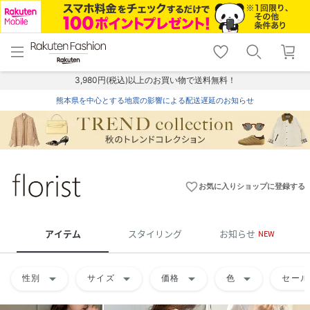
menu
home
search
favorite_border
shopping_cart
lock_outline
メニュー
トップ
検索
お気に入り
カート
ログイン
3,980円(税込)以上のお買い物で送料無料！
熊本県を中心とする地震の影響による配送遅延のお知らせ
favorite_border
お気に入りショップに登録する
アイテム
スタイリング
お知らせ
NEW
arrow_drop_down
arrow_drop_down
arrow_drop_down
arrow_drop_down
性別
サイズ
価格
色
セール