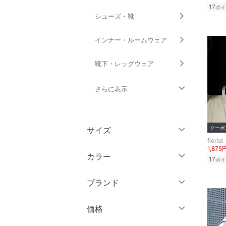
17
ポイ
シューズ・靴
インナー・ルームウェア
靴下・レッグウェア
さらに表示
ファッション雑貨
クーポ
サイズ
アクセサリー・腕時計
florist
1,875
ウェア（S/M/L）
カラー
17
ポイ
財布・ポーチ・ケース
～XS
S
ブランド
帽子
M
L
ブランド一覧からさがす >
XL
XXL
価格
ヘアアクセサリー
3XL～
フリー