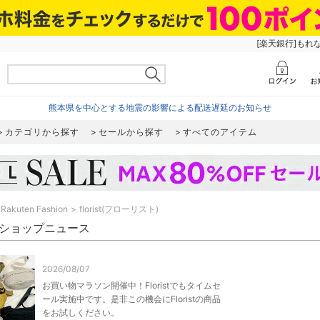
[楽天銀行]もれ
熊本県を中心とする地震の影響による配送遅延のお知らせ
カテゴリから探す
セールから探す
すべてのアイテム
Rakuten Fashion
florist(フローリスト)
ist ショップニュース
2026/08/07
お買い物マラソン開催中！Floristでもタイムセ
ール実施中です。是非この機会にFloristの商品
をお試しください。