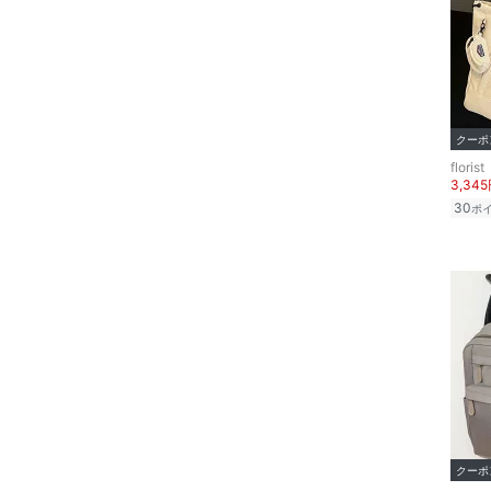
クーポ
florist
3,34
30
ポ
クーポ