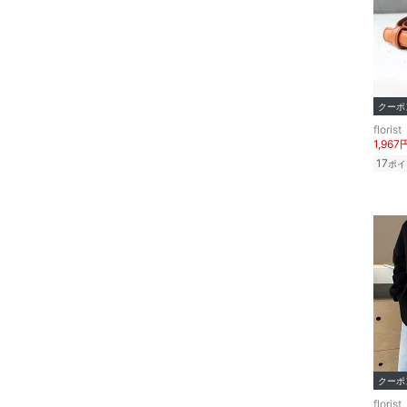
文房具
クリア
絞り込み
ペット用品
福袋・ギフト・その他
クーポ
florist
1,967
17
ポイ
クーポ
florist