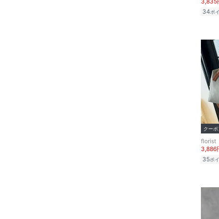
3,83
34
ヘアケア
ポ
20
20.5
21
21.5
フレグランス
22
22.5
メイク道具・美容器具
23
23.5
コフレ・キット・セット
24
24.5
25
25.5
食器・調理器具・キッチ
ン用品
26
26.5
クーポ
インテリア・生活雑貨
27
27.5
florist
3,886
28
28.5
スマホグッズ・オーディ
35
ポ
オ機器
29
29.5
30
30.5
スポーツ・アウトドア用
品
フリー
31