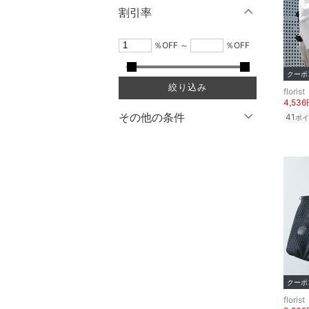
マタニティウェア・ベビ
円
～
円
割引率
ー用品
靴サイズ（cm）
％OFF
～
％OFF
絞り込み
スーツ・フォーマル
9
クリア
絞り込み
9.5
クーポ
10
10.5
水着・スイムグッズ
絞り込み
florist
4,53
11
11.5
その他の条件
41
着物・浴衣・和装小物
ポイ
12
12.5
クーポン対象のみ表示
スキンケア
13
13.5
スーパーDEALのみ表示
14
14.5
ベースメイク
クリア
絞り込み
15
15.5
メイクアップ
16
16.5
ネイル
17
17.5
18
18.5
ボディケア・オーラルケ
クーポ
ア
florist
19
19.5