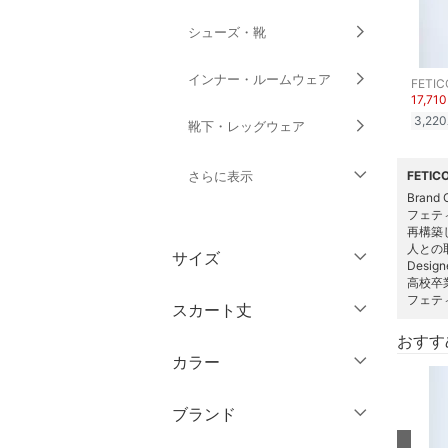
シューズ・靴
インナー・ルームウェア
FETIC
17,71
3,220
靴下・レッグウェア
さらに表示
FETI
Brand
フェテ
ファッション雑貨
再構築
⼈との
サイズ
Desig
アクセサリー・腕時計
⾼校卒
ウェア（S/M/L）
フェテ
スカート丈
財布・ポーチ・ケース
～XS
S
おすす
カラー
帽子
ミニ丈・ショート丈
M
L
膝丈・ミディ丈
XL
XXL
ブランド
ヘアアクセサリー
ミモレ丈
3XL～
フリー