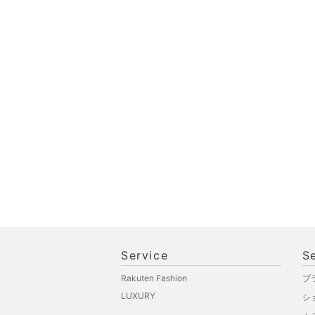
Service
S
Rakuten Fashion
ブ
LUXURY
シ