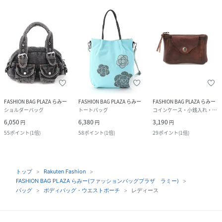
FASHION BAG PLAZA らみー
FASHION BAG PLAZA らみー
FASHION BAG PLAZA らみー
ショルダーバッグ
トートバッグ
コインケース・小銭入れ・札入れ
6,050
6,380
3,190
円
円
円
55
ポイント
(
1倍
)
58
ポイント
(
1倍
)
29
ポイント
(
1倍
)
トップ
Rakuten Fashion
FASHION BAG PLAZA らみー(ファッションバッグプラザ ラミー)
バッグ
ボディバッグ・ウエストポーチ
レディース