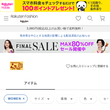
menu
home
search
favorite_border
shopping_cart
lock_outline
メニュー
トップ
検索
お気に入り
カート
ログイン
3,980円(税込)以上のお買い物で送料無料！
熊本県を中心とする地震の影響による配送遅延のお知らせ
favorite_border
お気に入りショップに登録する
アイテム
arrow_drop_down
arrow_drop_down
arrow_drop_down
WOMEN
サイズ
価格
色
セ