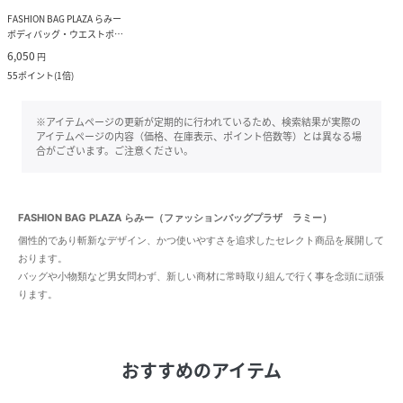
FASHION BAG PLAZA らみー
ボディバッグ・ウエストポーチ
6,050
円
55
ポイント
(
1倍
)
※アイテムページの更新が定期的に行われているため、検索結果が実際の
アイテムページの内容（価格、在庫表示、ポイント倍数等）とは異なる場
合がございます。ご注意ください。
FASHION BAG PLAZA らみー（ファッションバッグプラザ ラミー）
個性的であり斬新なデザイン、かつ使いやすさを追求したセレクト商品を展開して
おります。
バッグや小物類など男女問わず、新しい商材に常時取り組んで行く事を念頭に頑張
ります。
おすすめのアイテム