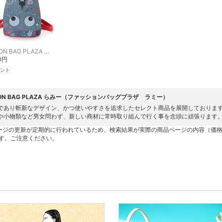
FASHION BAG PLAZA らみー
50円
ント
ION BAG PLAZA らみー（ファッションバッグプラザ ラミー）
であり斬新なデザイン、かつ使いやすさを追求したセレクト商品を展開しておりま
や小物類など男女問わず、新しい商材に常時取り組んで行く事を念頭に頑張ります
ージの更新が定期的に行われているため、検索結果が実際の商品ページの内容（価
す。ご注意ください。