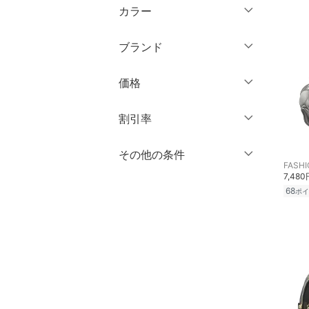
ウェア（S/M/L）
カラー
パンツ
～XS
S
ブランド
ワンピース・ドレス
M
L
ブランド一覧からさがす >
XL
XXL
価格
スカート
3XL～
フリー
オールインワン・オーバ
円
～
円
割引率
ーオール
クリア
絞り込み
％OFF
～
％OFF
その他の条件
絞り込み
シューズ・靴
クリア
絞り込み
7,480
クーポン対象のみ表示
68
インナー・ルームウェア
ポイ
絞り込み
スーパーDEALのみ表示
靴下・レッグウェア
クリア
絞り込み
ファッション雑貨
アクセサリー・腕時計