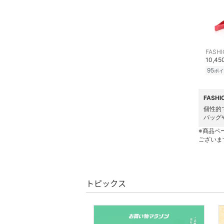
スマホグッズ・オーディ
オ機器
スポーツ・アウトドア用
品
10,4
95
ポイ
文房具
FASH
ペット用品
個性的
バッグ
福袋・ギフト・その他
※商品ペ
ございま
トピックス