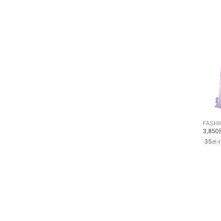
メイクアップ
ネイル
ボディケア・オーラルケ
ア
ヘアケア
フレグランス
3,85
メイク道具・美容器具
35
ポ
コフレ・キット・セット
食器・調理器具・キッチ
ン用品
インテリア・生活雑貨