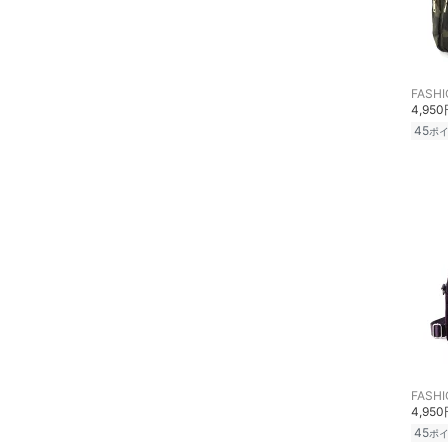
財布・ポーチ・ケース
帽子
4,95
ヘアアクセサリー
45
ポ
マタニティウェア・ベビ
ー用品
スーツ・フォーマル
水着・スイムグッズ
着物・浴衣・和装小物
スキンケア
4,95
ベースメイク
45
ポ