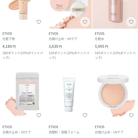
ETVOS
ETVOS
ETVOS
化粧下地
日焼け止め・UVケア
化粧水
4,180
3,630
5,995
円
円
円
380
ポイント
(
10%ポイントバ
330
ポイント
(
10%ポイントバ
545
ポイント
(
10%ポイントバ
ック
)
ック
)
ック
)
ETVOS
ETVOS
ETVOS
日焼け止め・UVケア
洗顔料・洗顔フォーム
日焼け止め・UVケア