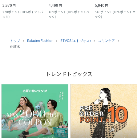
2,970
4,499
5,940
円
円
円
270
ポイント
(
10%ポイントバ
409
ポイント
(
10%ポイントバ
540
ポイント
(
10%ポイントバ
ック
)
ック
)
ック
)
トップ
Rakuten Fashion
ETVOS(エトヴォス)
スキンケア
化粧水
トレンドトピックス