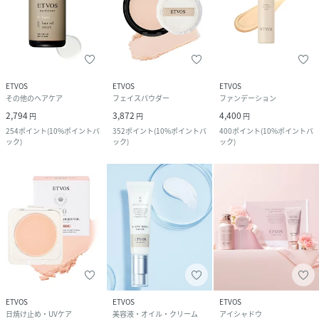
ETVOS
ETVOS
ETVOS
その他のヘアケア
フェイスパウダー
ファンデーション
2,794
3,872
4,400
円
円
円
254
ポイント
(
10%ポイントバ
352
ポイント
(
10%ポイントバ
400
ポイント
(
10%ポイントバ
ック
)
ック
)
ック
)
ETVOS
ETVOS
ETVOS
日焼け止め・UVケア
美容液・オイル・クリーム
アイシャドウ