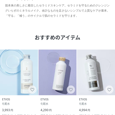
肌本来の美しさに着目したセラミドスキンケア。セラミドを守るためのクレンジン
グいらずのミネラルメイク。余計なものを足さないシンプルで上質なケアが基本。
「守る」「補う」のサイクルで肌のセラミドを守ります。
おすすめのアイテム
ETVOS
ETVOS
ETVOS
化粧水
化粧水
化粧水
3,993
4,290
4,994
円
円
円