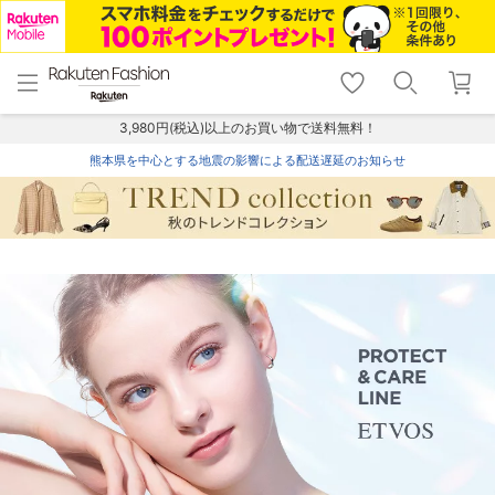
menu
home
search
favorite_border
shopping_cart
lock_outline
メニュー
トップ
検索
お気に入り
カート
ログイン
3,980円(税込)以上のお買い物で送料無料！
熊本県を中心とする地震の影響による配送遅延のお知らせ