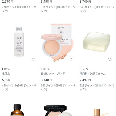
2,970
3,498
3,740
円
円
円
270
ポイント
(
10%ポイントバ
318
ポイント
(
10%ポイントバ
340
ポイント
(
10%ポイントバ
ック
)
ック
)
ック
)
ETVOS
ETVOS
ETVOS
化粧水
日焼け止め・UVケア
洗顔料・洗顔フォーム
5,390
3,740
2,497
円
円
円
490
ポイント
(
10%ポイントバ
340
ポイント
(
10%ポイントバ
227
ポイント
(
10%ポイントバ
ック
)
ック
)
ック
)