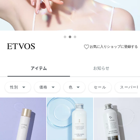
favorite_border
お気に入りショップに登録する
アイテム
お知らせ
arrow_drop_down
arrow_drop_down
arrow_drop_down
性別
価格
色
セール
スーパーD