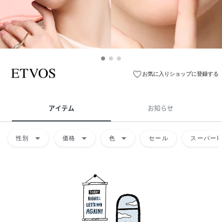
favorite_border
お気に入りショップに登録する
アイテム
お知らせ
arrow_drop_down
arrow_drop_down
arrow_drop_down
性別
価格
色
セール
スーパーD