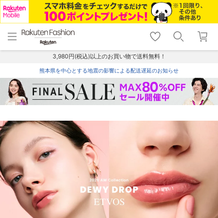
menu
home
search
favorite_border
shopping_cart
lock_outline
メニュー
トップ
検索
お気に入り
カート
ログイン
3,980円(税込)以上のお買い物で送料無料！
熊本県を中心とする地震の影響による配送遅延のお知らせ