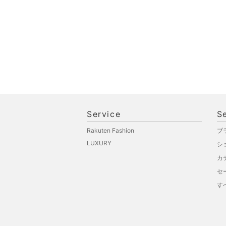
Service
S
Rakuten Fashion
ブ
LUXURY
シ
カ
セ
す