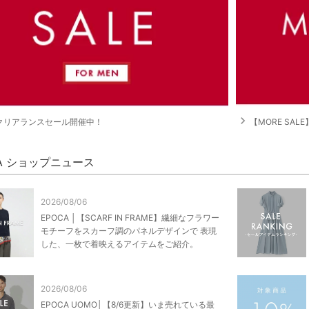
navigate_next
クリアランスセール開催中！
【MORE SA
CA ショップニュース
2026/08/06
EPOCA │【SCARF IN FRAME】繊細なフラワー
モチーフをスカーフ調のパネルデザインで 表現
した、一枚で着映えるアイテムをご紹介。
2026/08/06
EPOCA UOMO│【8/6更新】いま売れている最