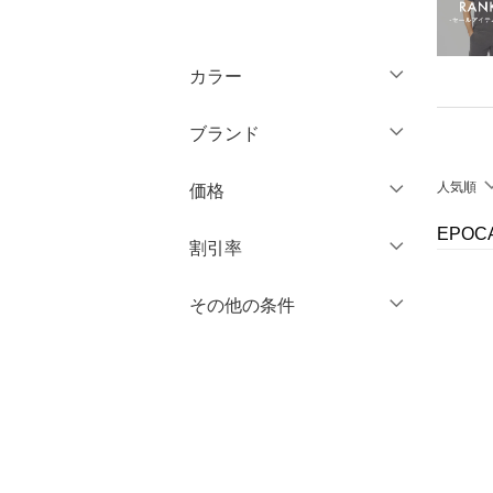
トップス
カラー
ジャケット・アウター
ブランド
パンツ
ブランド一覧からさがす >
人気順
価格
オールインワン・オーバ
ーオール
EPO
円
～
円
割引率
バッグ
％OFF
～
％OFF
その他の条件
絞り込み
クリア
絞り込み
シューズ・靴
クーポン対象のみ表示
絞り込み
インナー・ルームウェア
スーパーDEALのみ表示
靴下・レッグウェア
クリア
絞り込み
ファッション雑貨