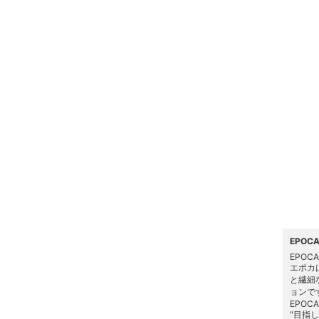
アクセサリー・腕時計
財布・ポーチ・ケース
ヘアアクセサリー
スーツ・フォーマル
水着・スイムグッズ
着物・浴衣・和装小物
スキンケア
EPOC
ベースメイク
EPOCA
エポカ
と繊細
メイクアップ
ョンで
EPOCA
"目指