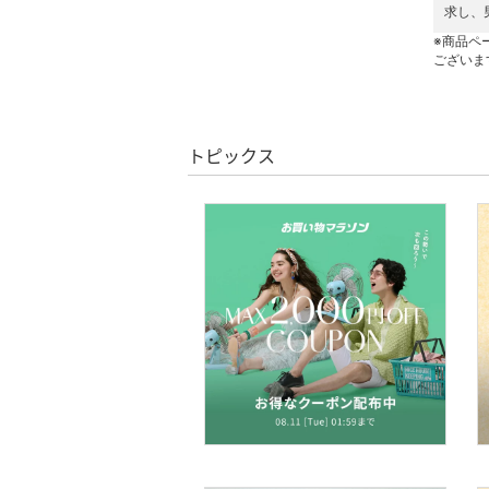
ネイル
求し、
※商品ペ
ボディケア・オーラルケ
ございま
ア
ヘアケア
トピックス
フレグランス
メイク道具・美容器具
コフレ・キット・セット
食器・調理器具・キッチ
ン用品
インテリア・生活雑貨
スマホグッズ・オーディ
オ機器