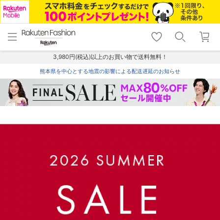
menu
home
search
favorite_border
shopping_cart
lock_outline
メニュー
トップ
検索
お気に入り
カート
ログイン
3,980円(税込)以上のお買い物で送料無料！
熊本県を中心とする地震の影響による配送遅延のお知らせ