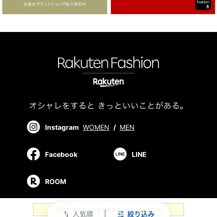
Instagram
WOMEN
/
MEN
Facebook
LINE
ROOM
【注意】楽天を装った不審なメールやSMSについて
人気順
絞り込み
swap_vert