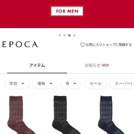
favorite_border
お気に入りショップに登録する
アイテム
お知らせ
NEW
arrow_drop_down
arrow_drop_down
arrow_drop_down
性別
価格
色
セール
スーパーD