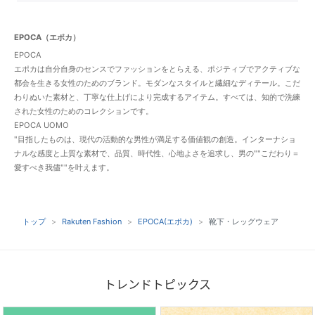
EPOCA（エポカ）
EPOCA
エポカは自分自身のセンスでファッションをとらえる、ポジティブでアクティブな
都会を生きる女性のためのブランド。モダンなスタイルと繊細なディテール。こだ
わりぬいた素材と、丁寧な仕上げにより完成するアイテム。すべては、知的で洗練
された女性のためのコレクションです。
EPOCA UOMO
"目指したものは、現代の活動的な男性が満足する価値観の創造。インターナショ
ナルな感度と上質な素材で、品質、時代性、心地よさを追求し、男の""こだわり＝
愛すべき我儘""を叶えます。
トップ
Rakuten Fashion
EPOCA(エポカ)
靴下・レッグウェア
トレンドトピックス