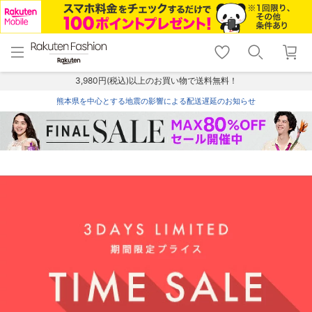
menu
home
search
favorite_border
shopping_cart
lock_outline
メニュー
トップ
検索
お気に入り
カート
ログイン
3,980円(税込)以上のお買い物で送料無料！
熊本県を中心とする地震の影響による配送遅延のお知らせ