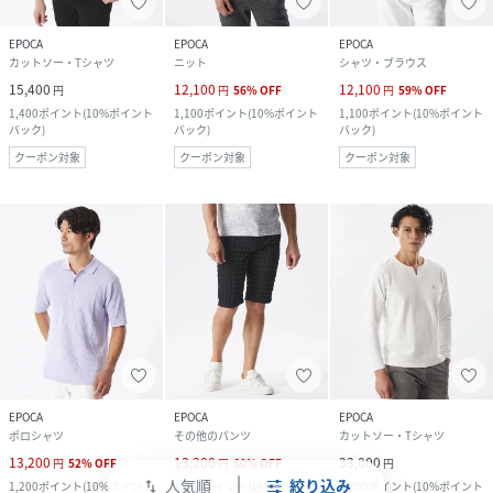
EPOCA
EPOCA
EPOCA
カットソー・Tシャツ
ニット
シャツ・ブラウス
15,400
12,100
12,100
円
円
56
%
OFF
円
59
%
OFF
1,400
ポイント
(
10%ポイント
1,100
ポイント
(
10%ポイント
1,100
ポイント
(
10%ポイント
バック
)
バック
)
バック
)
クーポン対象
クーポン対象
クーポン対象
EPOCA
EPOCA
EPOCA
ポロシャツ
その他のパンツ
カットソー・Tシャツ
13,200
13,200
33,000
円
52
%
OFF
円
60
%
OFF
円
人気順
絞り込み
1,200
ポイント
(
10%ポイント
1,200
ポイント
(
10%ポイント
3,000
ポイント
(
10%ポイント
swap_vert