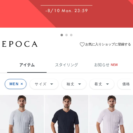
favorite_border
お気に入りショップに登録する
アイテム
スタイリング
お知らせ
NEW
arrow_drop_down
arrow_drop_down
arrow_drop_down
ar
MEN
サイズ
袖丈
着丈
価格