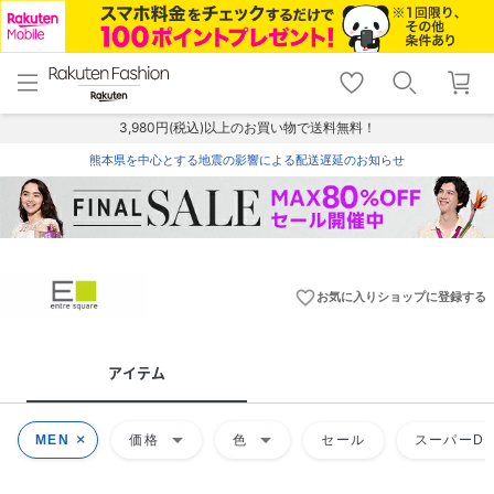
menu
home
search
favorite_border
shopping_cart
lock_outline
メニュー
トップ
検索
お気に入り
カート
ログイン
3,980円(税込)以上のお買い物で送料無料！
熊本県を中心とする地震の影響による配送遅延のお知らせ
favorite_border
お気に入りショップに登録する
アイテム
arrow_drop_down
arrow_drop_down
MEN
価格
色
セール
スーパーDE