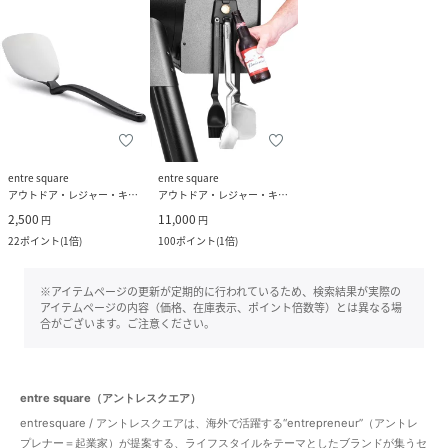
entre square
entre square
アウトドア・レジャー・キャンプ用品
アウトドア・レジャー・キャンプ用品
2,500
11,000
円
円
22
ポイント
(
1倍
)
100
ポイント
(
1倍
)
※アイテムページの更新が定期的に行われているため、検索結果が実際の
アイテムページの内容（価格、在庫表示、ポイント倍数等）とは異なる場
合がございます。ご注意ください。
entre square（アントレスクエア）
entresquare / アントレスクエアは、海外で活躍する“entrepreneur”（アントレ
プレナー＝起業家）が提案する、ライフスタイルをテーマとしたブランドが集うセ