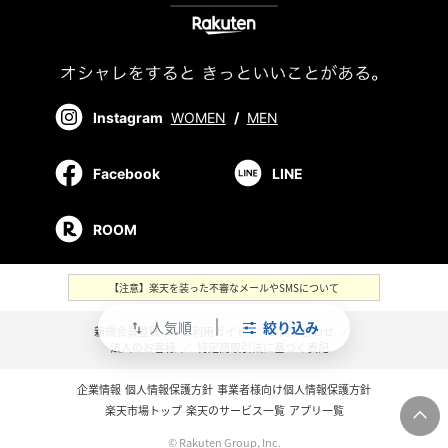
Instagram
WOMEN
/
MEN
Facebook
LINE
ROOM
【注意】楽天を装った不審なメールやSMSについて
人気順
絞り込み
swap_vert
新規会員登録
／
ご利用ガイド
／
お問い合わせ
／
法人のお客様
／
特定商取引法に基づく表記
企業情報
個人情報保護方針
事業者様向け個人情報保護方針
楽天市場トップ
楽天のサービス一覧
アプリ一覧
© Rakuten Group, Inc.