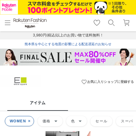
menu
home
search
favorite_border
shopping_cart
lock_outline
メニュー
トップ
検索
お気に入り
カート
ログイン
3,980円(税込)以上のお買い物で送料無料！
熊本県を中心とする地震の影響による配送遅延のお知らせ
favorite_border
お気に入りショップに登録する
アイテム
arrow_drop_down
arrow_drop_down
WOMEN
価格
色
セール
スーパー