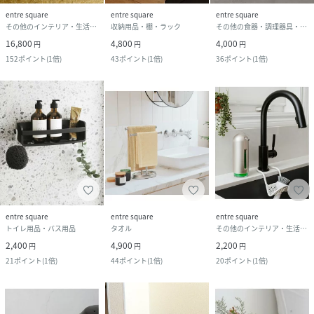
entre square
entre square
entre square
その他のインテリア・生活雑貨
収納用品・棚・ラック
その他の食器・調理器具・キッチン用品
16,800
4,800
4,000
円
円
円
152
ポイント
(
1倍
)
43
ポイント
(
1倍
)
36
ポイント
(
1倍
)
entre square
entre square
entre square
トイレ用品・バス用品
タオル
その他のインテリア・生活雑貨
2,400
4,900
2,200
円
円
円
21
ポイント
(
1倍
)
44
ポイント
(
1倍
)
20
ポイント
(
1倍
)