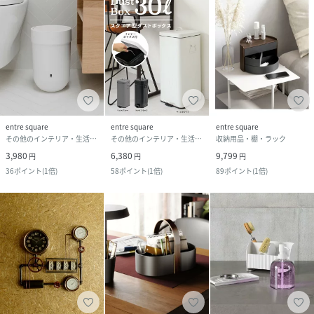
entre square
entre square
entre square
その他のインテリア・生活雑貨
その他のインテリア・生活雑貨
収納用品・棚・ラック
3,980
6,380
9,799
円
円
円
36
ポイント
(
1倍
)
58
ポイント
(
1倍
)
89
ポイント
(
1倍
)