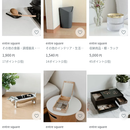
entre square
entre square
entre square
その他の食器・調理器具・キッチン用品
その他のインテリア・生活雑貨
収納用品・棚・ラック
1,900
1,540
5,000
円
円
円
17
ポイント
(
1倍
)
14
ポイント
(
1倍
)
45
ポイント
(
1倍
)
entre square
entre square
entre square