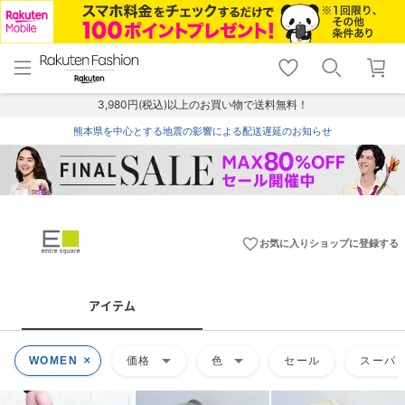
menu
home
search
favorite_border
shopping_cart
lock_outline
メニュー
トップ
検索
お気に入り
カート
ログイン
3,980円(税込)以上のお買い物で送料無料！
熊本県を中心とする地震の影響による配送遅延のお知らせ
favorite_border
お気に入りショップに登録する
アイテム
arrow_drop_down
arrow_drop_down
WOMEN
価格
色
セール
スーパー