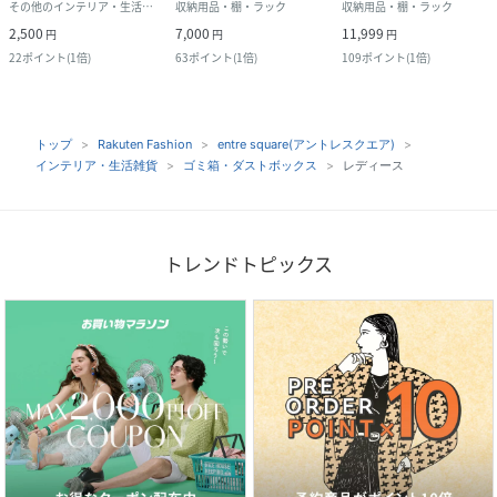
その他のインテリア・生活雑貨
収納用品・棚・ラック
収納用品・棚・ラック
2,500
7,000
11,999
円
円
円
22
ポイント
(
1倍
)
63
ポイント
(
1倍
)
109
ポイント
(
1倍
)
トップ
Rakuten Fashion
entre square(アントレスクエア)
インテリア・生活雑貨
ゴミ箱・ダストボックス
レディース
トレンドトピックス