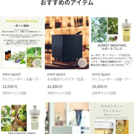
おすすめのアイテム
entre square
entre square
entre square
ディフューザー・お香・アロマオイル・キャンドル
その他のインテリア・生活雑貨
ディフューザー・お香・アロマオイル・キャンドル
22,000
41,800
26,400
円
円
円
200
ポイント
(
1倍
)
380
ポイント
(
1倍
)
240
ポイント
(
1倍
)