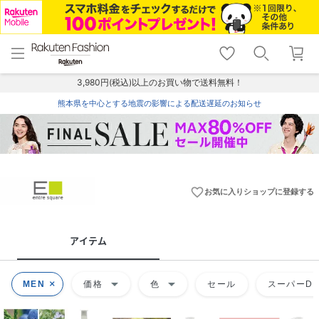
menu
home
search
favorite_border
shopping_cart
lock_outline
メニュー
トップ
検索
お気に入り
カート
ログイン
3,980円(税込)以上のお買い物で送料無料！
熊本県を中心とする地震の影響による配送遅延のお知らせ
favorite_border
お気に入りショップに登録する
アイテム
arrow_drop_down
arrow_drop_down
MEN
価格
色
セール
スーパーDE