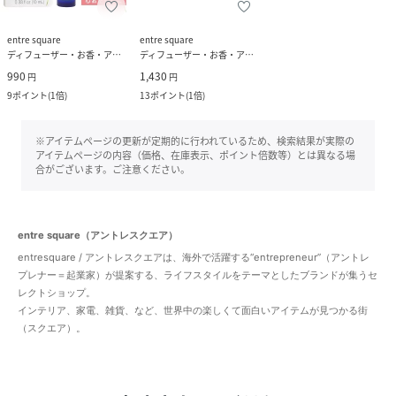
entre square
entre square
ディフューザー・お香・アロマオイル・キャンドル
ディフューザー・お香・アロマオイル・キャンドル
990
1,430
円
円
9
ポイント
(
1倍
)
13
ポイント
(
1倍
)
※アイテムページの更新が定期的に行われているため、検索結果が実際の
アイテムページの内容（価格、在庫表示、ポイント倍数等）とは異なる場
合がございます。ご注意ください。
entre square（アントレスクエア）
entresquare / アントレスクエアは、海外で活躍する“entrepreneur”（アントレ
プレナー＝起業家）が提案する、ライフスタイルをテーマとしたブランドが集うセ
レクトショップ。
インテリア、家電、雑貨、など、世界中の楽しくて面白いアイテムが見つかる街
（スクエア）。