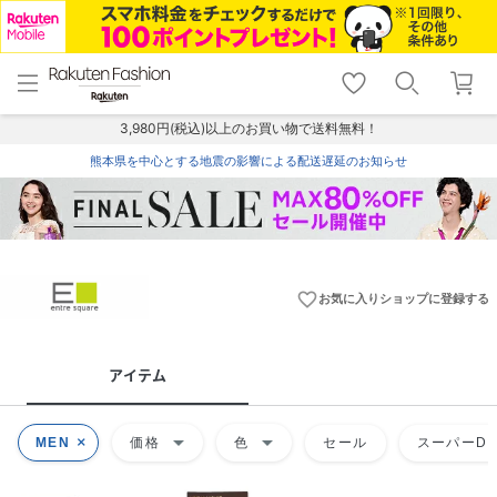
menu
home
search
favorite_border
shopping_cart
lock_outline
メニュー
トップ
検索
お気に入り
カート
ログイン
3,980円(税込)以上のお買い物で送料無料！
熊本県を中心とする地震の影響による配送遅延のお知らせ
favorite_border
お気に入りショップに登録する
アイテム
arrow_drop_down
arrow_drop_down
MEN
価格
色
セール
スーパーDE