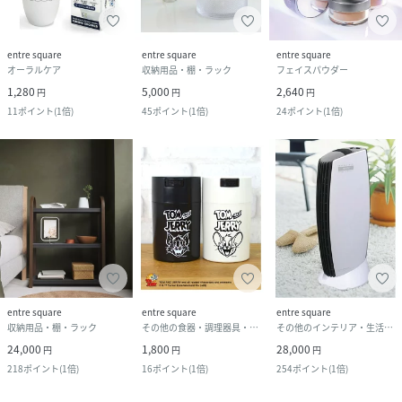
entre square
entre square
entre square
オーラルケア
収納用品・棚・ラック
フェイスパウダー
1,280
5,000
2,640
円
円
円
11
ポイント
(
1倍
)
45
ポイント
(
1倍
)
24
ポイント
(
1倍
)
entre square
entre square
entre square
収納用品・棚・ラック
その他の食器・調理器具・キッチン用品
その他のインテリア・生活雑貨
24,000
1,800
28,000
円
円
円
218
ポイント
(
1倍
)
16
ポイント
(
1倍
)
254
ポイント
(
1倍
)