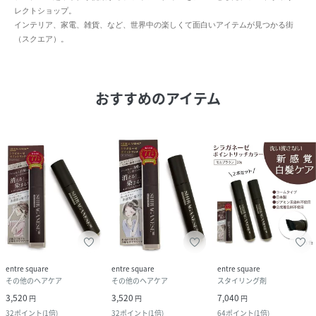
レクトショップ。
インテリア、家電、雑貨、など、世界中の楽しくて面白いアイテムが見つかる街
（スクエア）。
おすすめのアイテム
entre square
entre square
entre square
その他のヘアケア
その他のヘアケア
スタイリング剤
3,520
3,520
7,040
円
円
円
32
ポイント
(
1倍
)
32
ポイント
(
1倍
)
64
ポイント
(
1倍
)