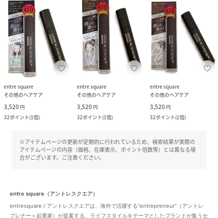
entre square
entre square
entre square
その他のヘアケア
その他のヘアケア
その他のヘアケア
3,520
3,520
3,520
円
円
円
32
ポイント
(
1倍
)
32
ポイント
(
1倍
)
32
ポイント
(
1倍
)
※アイテムページの更新が定期的に行われているため、検索結果が実際の
アイテムページの内容（価格、在庫表示、ポイント倍数等）とは異なる場
合がございます。ご注意ください。
entre square（アントレスクエア）
entresquare / アントレスクエアは、海外で活躍する“entrepreneur”（アントレ
プレナー＝起業家）が提案する、ライフスタイルをテーマとしたブランドが集うセ