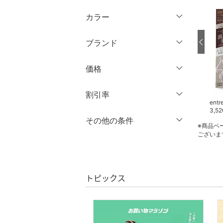
トップス
カラー
ジャケット・アウター
ブランド
パンツ
ブランド一覧からさがす >
価格
ワンピース・ドレス
円
～
円
割引率
スカート
entre square
entre square
entr
1,800
円
28,000
円
3,52
オールインワン・オーバ
％OFF
～
％OFF
その他の条件
絞り込み
クリア
絞り込み
※商品ペ
ーオール
ございま
クーポン対象のみ表示
絞り込み
バッグ
スーパーDEALのみ表示
シューズ・靴
トピックス
クリア
絞り込み
インナー・ルームウェア
靴下・レッグウェア