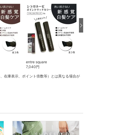
entre square
entre square
7,040
円
7,040
円
格、在庫表示、ポイント倍数等）とは異なる場合が