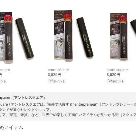
square
entre square
entre square
0円
3,520円
3,520円
32
32
イント
ポイント
ポイント
e square（アントレスクエア）
esquare / アントレスクエアは、海外で活躍する“entrepreneur”（アントレ
ランドが集うセレクトショップ。
リア、家電、雑貨、など、世界中の楽しくて面白いアイテムが見つかる街（スクエ
めアイテム