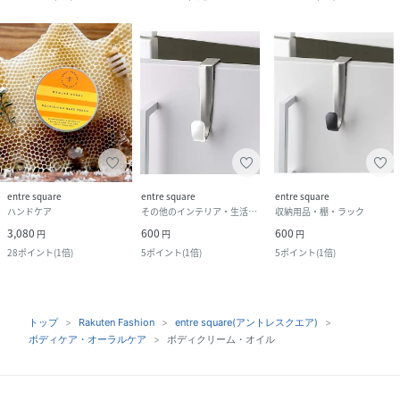
entre square
entre square
entre square
ハンドケア
その他のインテリア・生活雑貨
収納用品・棚・ラック
3,080
600
600
円
円
円
28
ポイント
(
1倍
)
5
ポイント
(
1倍
)
5
ポイント
(
1倍
)
トップ
Rakuten Fashion
entre square(アントレスクエア)
ボディケア・オーラルケア
ボディクリーム・オイル