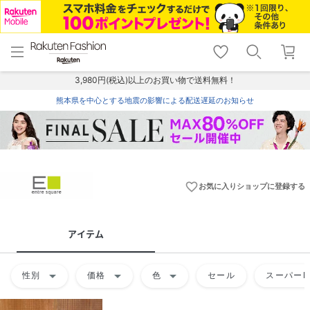
menu
home
search
favorite_border
shopping_cart
lock_outline
メニュー
トップ
検索
お気に入り
カート
ログイン
3,980円(税込)以上のお買い物で送料無料！
熊本県を中心とする地震の影響による配送遅延のお知らせ
favorite_border
お気に入りショップに登録する
アイテム
arrow_drop_down
arrow_drop_down
arrow_drop_down
性別
価格
色
セール
スーパーD