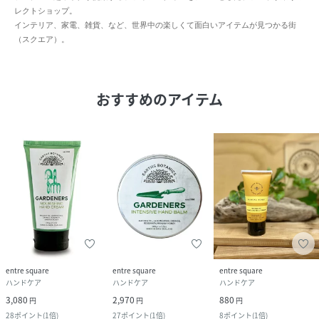
レクトショップ。
インテリア、家電、雑貨、など、世界中の楽しくて面白いアイテムが見つかる街
（スクエア）。
おすすめのアイテム
entre square
entre square
entre square
ハンドケア
ハンドケア
ハンドケア
3,080
2,970
880
円
円
円
28
ポイント
(
1倍
)
27
ポイント
(
1倍
)
8
ポイント
(
1倍
)