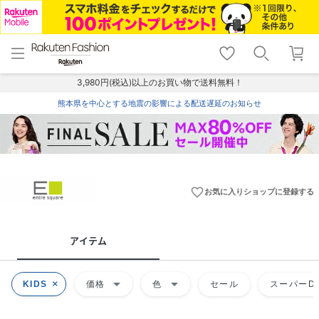
menu
home
search
favorite_border
shopping_cart
lock_outline
メニュー
トップ
検索
お気に入り
カート
ログイン
3,980円(税込)以上のお買い物で送料無料！
熊本県を中心とする地震の影響による配送遅延のお知らせ
favorite_border
お気に入りショップに登録する
アイテム
arrow_drop_down
arrow_drop_down
KIDS
価格
色
セール
スーパーDE