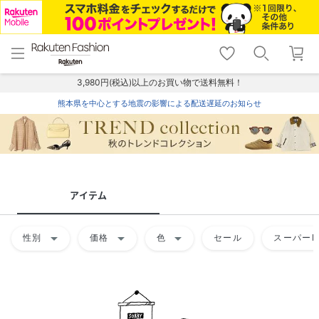
menu
home
search
favorite_border
shopping_cart
lock_outline
メニュー
トップ
検索
お気に入り
カート
ログイン
3,980円(税込)以上のお買い物で送料無料！
熊本県を中心とする地震の影響による配送遅延のお知らせ
アイテム
arrow_drop_down
arrow_drop_down
arrow_drop_down
性別
価格
色
セール
スーパーD