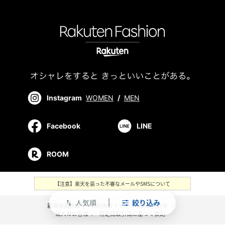
Instagram
WOMEN
/
MEN
Facebook
LINE
ROOM
【注意】楽天を装った不審なメールやSMSについて
人気順
絞り込み
swap_vert
新規会員登録
／
ご利用ガイド
／
お問い合わせ
／
法人のお客様
／
特定商取引法に基づく表記