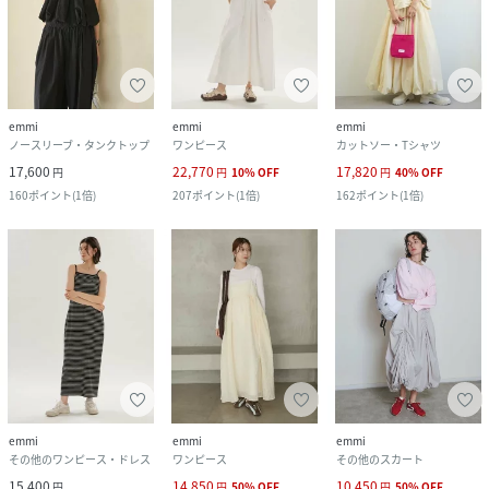
emmi
emmi
emmi
ノースリーブ・タンクトップ
ワンピース
カットソー・Tシャツ
17,600
22,770
17,820
円
円
10
%
OFF
円
40
%
OFF
160
ポイント
(
1倍
)
207
ポイント
(
1倍
)
162
ポイント
(
1倍
)
emmi
emmi
emmi
その他のワンピース・ドレス
ワンピース
その他のスカート
15,400
14,850
10,450
円
円
50
%
OFF
円
50
%
OFF