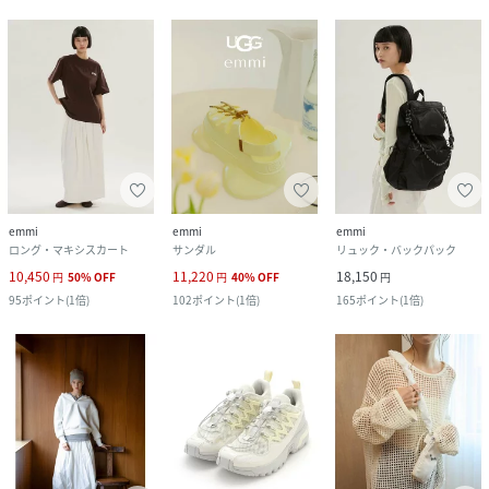
emmi
emmi
emmi
ロング・マキシスカート
サンダル
リュック・バックパック
10,450
11,220
18,150
円
50
%
OFF
円
40
%
OFF
円
95
ポイント
(
1倍
)
102
ポイント
(
1倍
)
165
ポイント
(
1倍
)