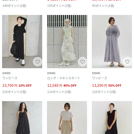
140
ポイント
(
1倍
)
135
ポイント
(
1倍
)
95
ポイント
(
1倍
)
emmi
emmi
emmi
ワンピース
ロング・マキシスカート
ワンピース
23,760
12,540
13,200
円
10
%
OFF
円
40
%
OFF
円
50
%
OFF
216
ポイント
(
1倍
)
114
ポイント
(
1倍
)
120
ポイント
(
1倍
)