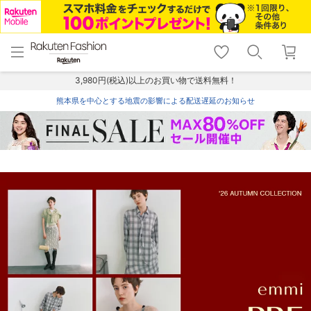
menu
home
search
favorite_border
shopping_cart
lock_outline
メニュー
トップ
検索
お気に入り
カート
ログイン
3,980円(税込)以上のお買い物で送料無料！
熊本県を中心とする地震の影響による配送遅延のお知らせ