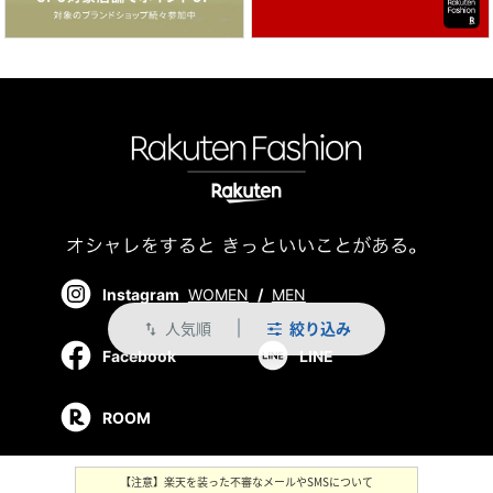
Instagram
WOMEN
/
MEN
人気順
絞り込み
swap_vert
Facebook
LINE
ROOM
【注意】楽天を装った不審なメールやSMSについて