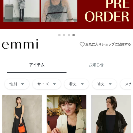
favorite_border
お気に入りショップに登録する
アイテム
お知らせ
arrow_drop_down
arrow_drop_down
arrow_drop_down
arrow_drop_down
性別
サイズ
着丈
袖丈
スカ