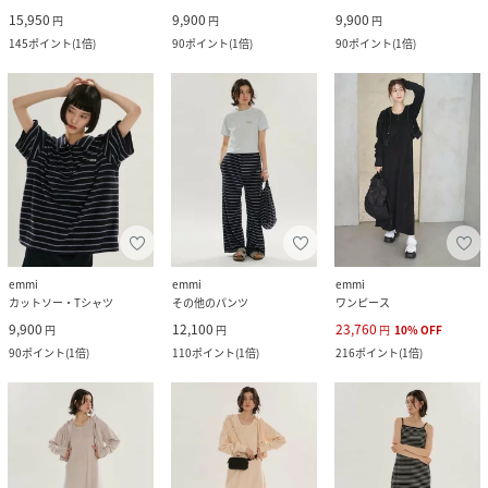
15,950
9,900
9,900
円
円
円
145
ポイント
(
1倍
)
90
ポイント
(
1倍
)
90
ポイント
(
1倍
)
emmi
emmi
emmi
カットソー・Tシャツ
その他のパンツ
ワンピース
9,900
12,100
23,760
円
円
円
10
%
OFF
90
ポイント
(
1倍
)
110
ポイント
(
1倍
)
216
ポイント
(
1倍
)