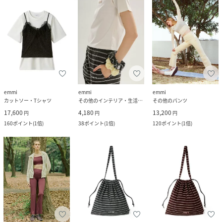
emmi
emmi
emmi
カットソー・Tシャツ
その他のインテリア・生活雑貨
その他のパンツ
17,600
4,180
13,200
円
円
円
160
ポイント
(
1倍
)
38
ポイント
(
1倍
)
120
ポイント
(
1倍
)