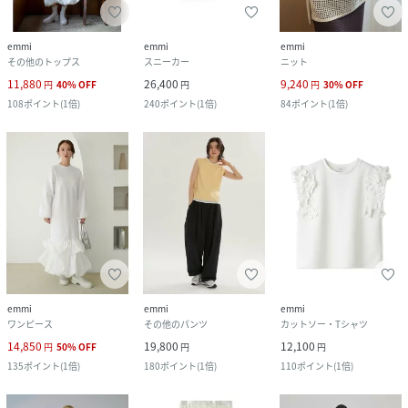
emmi
emmi
emmi
その他のトップス
スニーカー
ニット
11,880
26,400
9,240
円
40
%
OFF
円
円
30
%
OFF
108
ポイント
(
1倍
)
240
ポイント
(
1倍
)
84
ポイント
(
1倍
)
emmi
emmi
emmi
ワンピース
その他のパンツ
カットソー・Tシャツ
14,850
19,800
12,100
円
50
%
OFF
円
円
135
ポイント
(
1倍
)
180
ポイント
(
1倍
)
110
ポイント
(
1倍
)