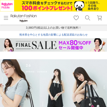
menu
home
search
favorite_border
shopping_cart
lock_outline
メニュー
トップ
検索
お気に入り
カート
ログイン
3,980円(税込)以上のお買い物で送料無料！
熊本県を中心とする地震の影響による配送遅延のお知らせ