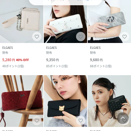
ELGAES
ELGAES
ELGAES
財布
財布
財布
5,280
9,350
9,680
円
40
%
OFF
円
円
48
ポイント
(
1倍
)
85
ポイント
(
1倍
)
88
ポイント
(
1倍
)