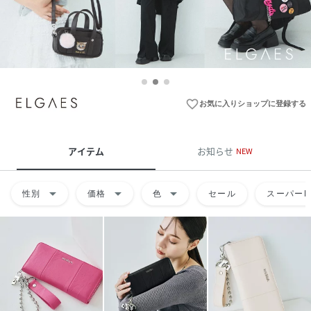
favorite_border
お気に入りショップに登録する
アイテム
お知らせ
NEW
arrow_drop_down
arrow_drop_down
arrow_drop_down
性別
価格
色
セール
スーパーD