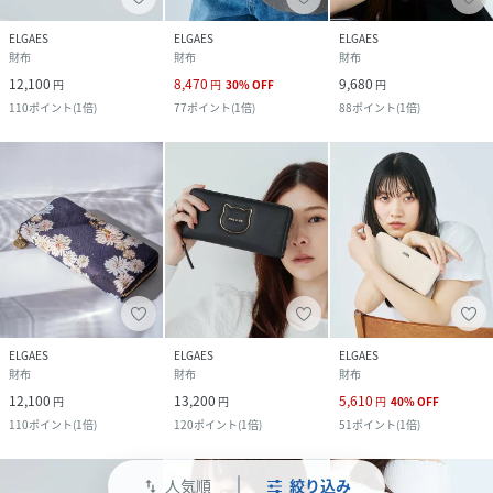
ELGAES
ELGAES
ELGAES
財布
財布
財布
12,100
8,470
9,680
円
円
30
%
OFF
円
110
ポイント
(
1倍
)
77
ポイント
(
1倍
)
88
ポイント
(
1倍
)
ELGAES
ELGAES
ELGAES
財布
財布
財布
12,100
13,200
5,610
円
円
円
40
%
OFF
110
ポイント
(
1倍
)
120
ポイント
(
1倍
)
51
ポイント
(
1倍
)
人気順
絞り込み
swap_vert