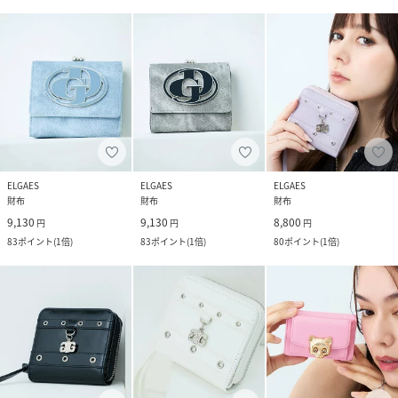
ELGAES
ELGAES
ELGAES
財布
財布
財布
9,130
9,130
8,800
円
円
円
83
ポイント
(
1倍
)
83
ポイント
(
1倍
)
80
ポイント
(
1倍
)