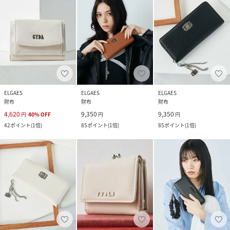
ELGAES
ELGAES
ELGAES
財布
財布
財布
4,620
9,350
9,350
円
40
%
OFF
円
円
42
ポイント
(
1倍
)
85
ポイント
(
1倍
)
85
ポイント
(
1倍
)