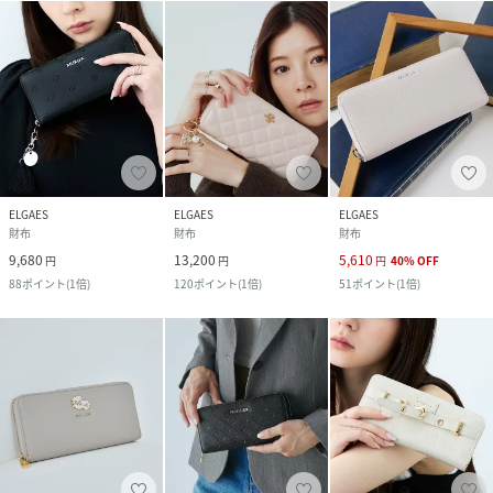
ELGAES
ELGAES
ELGAES
財布
財布
財布
9,680
13,200
5,610
円
円
円
40
%
OFF
88
ポイント
(
1倍
)
120
ポイント
(
1倍
)
51
ポイント
(
1倍
)