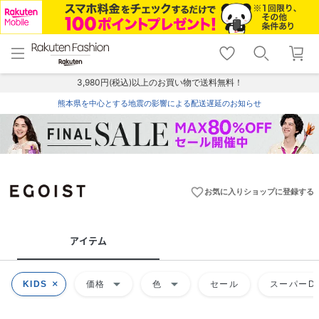
menu
home
search
favorite_border
shopping_cart
lock_outline
メニュー
トップ
検索
お気に入り
カート
ログイン
3,980円(税込)以上のお買い物で送料無料！
熊本県を中心とする地震の影響による配送遅延のお知らせ
favorite_border
お気に入りショップに登録する
アイテム
arrow_drop_down
arrow_drop_down
KIDS
価格
色
セール
スーパーDE